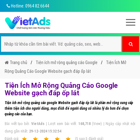
Hotline: 0964 82 6644
Trang chủ
Tiện ích mở rộng quảng cáo Google
Tiện Ích Mở
Rộng Quảng Cáo Google Website gạch đáp ốp lát
Tiện Ích Mở Rộng Quảng Cáo Google
Website gạch đáp ốp lát
Tiện ích mở rộng quảng cáo google Website gạch đáp ốp lát là phần mở rộng cung cấp
thêm tiện ích cho người dùng, mục đích để người dùng có nhiều lý do hơn để chọn
quảng cáo của bạn.
Bài viết tạo bởi:
VietAds
| Lượt xem bài viết:
168,718
(View) | Ngày cập nhật nội
dung gần nhất:
29-12-2024 15:32:54
Ðánh giá:
1
2
3
4
5
(
5
sao
5
đánh giá)