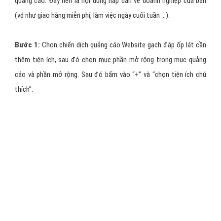
quảng cáo. Đây nên là nội dung hấp dẫn về doanh nghiệp của bạn
(vd như giao hàng miễn phí, làm việc ngày cuối tuần …).
Bước 1:
Chọn chiến dịch quảng cáo Website gạch đáp ốp lát cần
thêm tiện ích, sau đó chọn mục phần mở rộng trong mục quảng
cáo và phần mở rộng. Sau đó bấm vào “+” và “chọn tiện ích chú
thích”.