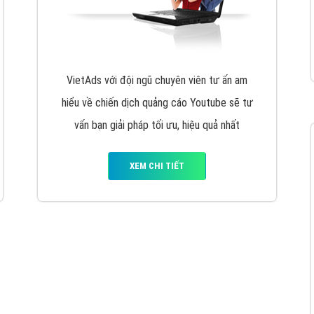
hát triển Website cho doanh nghiệp mình
. Đừng chần chừ hã
support@vietadsgroup.vn
để được tư vấn chuyên sâu về giải phá
Quảng cáo trên Facebook