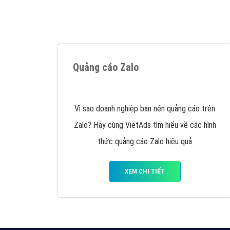
Google Ads là hình thức quảng cáo của
Google được tài trợ có chữ Ad gồm 4 ví trí
trên cùng và 3 vị trí dưới cùng
XEM CHI TIẾT
Công ty SEO Website