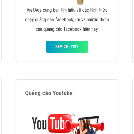
tác Marketing Online?
húng tôi với bề dày kinh nghiệm sẽ tư vấn xây dựng và phát tr
line. Đội ngũ kỹ thuật quảng cáo trực tuyến, SEO, lập trình Web 
uôn
đem đến cho khách hàng sản phẩm/ dịch vụ chất lượng
.