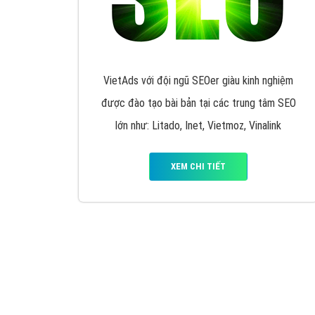
Nếu bạn đang cần quảng cáo, thiết kế web,
p
Hotline: 0964 82 6644 (24/7) hoặc email: 
Quảng cáo trên Google