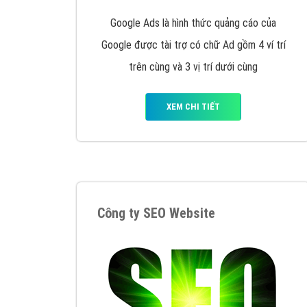
Tại sao chọn công ty Việt Ads làm đối 
Công ty Việt Ads thành lập từ năm 2013
, c
phí mà bạn có thể đầu tư cho marketing on
trung tâm marketing online uy tín hàng năm, l