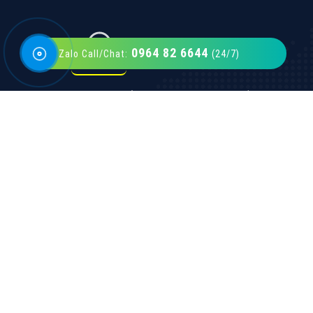
0964 82 6644
Zalo Call/Chat:
(24/7)
VietAds với đội ngũ SEOer giàu kinh nghiệm
được đào tạo bài bản tại các trung tâm SEO
lớn như: Litado, Inet, Vietmoz, Vinalink
XEM CHI TIẾT