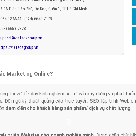
Hỏi đ
ố 36 Điện Biên Phủ, Đa Kao, Quận 1, TP.Hồ Chí Minh
Thiết 
964 82 6644 - (024) 6658 7378
Quảng
(024) 6658 7378
support@vietadsgroup.vn
Quảng
ttps://vietadsgroup.vn
Định n
Nghĩa l
Phần 