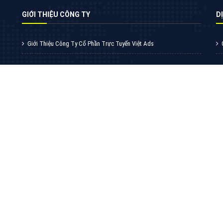
VietAds với đội ngũ chuyên viên tư ấn am
hiểu về chiến dịch quảng cáo Youtube sẽ tư
vấn bạn giải pháp tối ưu, hiệu quả nhất
XEM CHI TIẾT