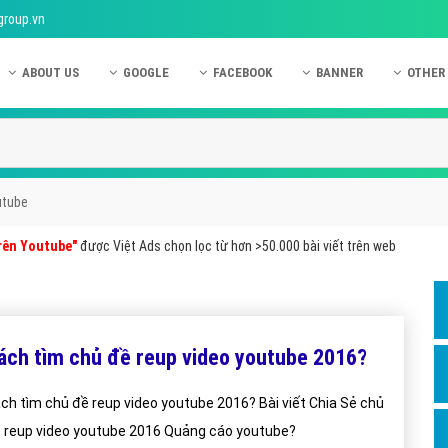
group.vn
ABOUT US
GOOGLE
FACEBOOK
BANNER
OTHER
Giới thiệu công ty Việt Ads
Kinh nghiệm quảng cáo Google
Kinh nghiệm quảng cáo Facebook
Dịch vụ quảng cáo Ban
Quảng
Hướng dẫn thanh toán Việt Ads
Kiến thức quảng cáo Google
Dịch vụ quảng cáo Facebook
Hỏi đáp quảng cáo Ba
Hỏi đá
Chính sách bảo mật Việt Ads
Dịch vụ quảng cáo Google
Kiến thức quảng cáo Facebook
Quảng cáo Banner
Quảng
utube
Chính sách bảo hành & bảo trì Việt Ads
Quảng cáo Google Adwords
Quảng cáo Facebook
Quảng
rên Youtube"
được Việt Ads chọn lọc từ hơn >50.000 bài viết trên web
Liên hệ Việt Ads
Các hình thức quảng cáo Google
Hỏi đáp Facebook
Quảng 
Chính sách đại lý Việt Ads
Hướng dẫn chạy quảng cáo Google
Quảng
Tiện ích mở rộng quảng cáo Google
Quảng
ách tìm chủ đề reup video youtube 2016?
Hỏi đáp Google
Quảng
ch tìm chủ đề reup video youtube 2016? Bài viết Chia Sẻ chủ
Phần 
 reup video youtube 2016 Quảng cáo youtube?