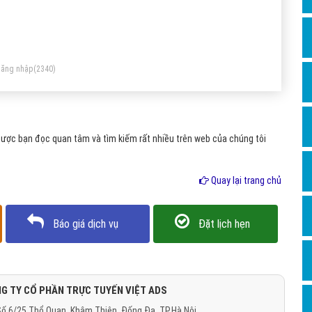
Dịch v
Hỏi đ
Hỏi đ
ăng nhập
(2340)
Hỏi đá
Hỏi đá
Hỏi đ
ược bạn đọc quan tâm và tìm kiếm rất nhiều trên web của chúng tôi
Hỏi đá
Hỏi đá
Quay lại trang chủ
Quảng
Báo giá dịch vụ
Đặt lịch hẹn
Dịch v
Dịch v
Dịch v
G TY CỔ PHẦN TRỰC TUYẾN VIỆT ADS
Dịch v
ố 6/25 Thổ Quan, Khâm Thiên, Đống Đa, TP.Hà Nội