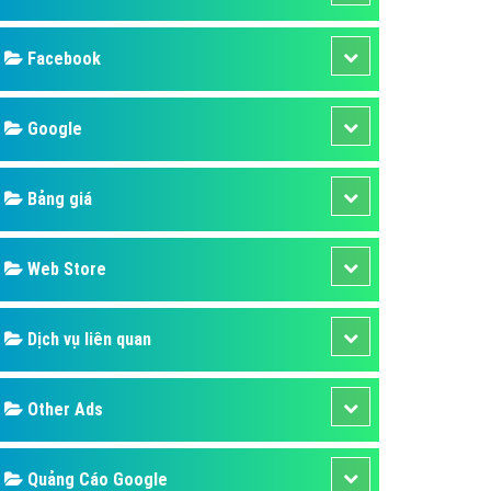
ụ Domain & Hosting
áp phần mềm
áp quảng cáo TVC
p quảng cáo mobile
p quảng cáo Online
áp quảng cáo Skype
p Domain & Hosting
Design
p viết bài Marketing
 cáo Youtube
SEO
ụ quảng cáo Youtube
ụ quảng cáo Cốc Cốc
Banner
ụ quảng cáo Tiktok
Facebook
ụ quảng cáo Zalo