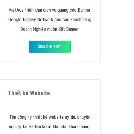
iển thương hiệu của doanh nghiệp bạn với mức chi
chuyên sâu trong nghề, được đào tạo bài bản tại