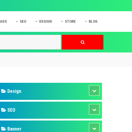
 ADS
SEO
DESIGN
STORE
BLOG
ner
 cáo Mobile
SEO Website
Thiết kế Web
nner
p quảng cáo Instagram
Dịch vụ SEO Website
Thiết kế Website
 cáo Zalo
Hỏi đáp SEO Google
Danh sách Website
 cáo Instagram
Thiết kế Landing Page
cáo Online
Dịch vụ thiết kế Website
 cáo Skype
Hỏi đáp Website
 cáo TVC
 cáo Cốc Cốc
mềm ứng dụng hay