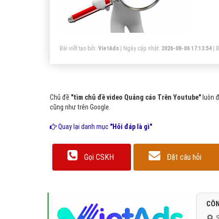
Bài viết tạo bởi:
VietAds
| Ngày cập nhật:
2026-08-06 17:13:54
|
Đ
Chủ đề
"tìm chủ đề video Quảng cáo Trên Youtube"
luôn đ
cũng như trên Google.
Quay lại danh mục
"Hỏi đáp là gì"
Gọi CSKH
Đặt câu hỏi
CÔN
S