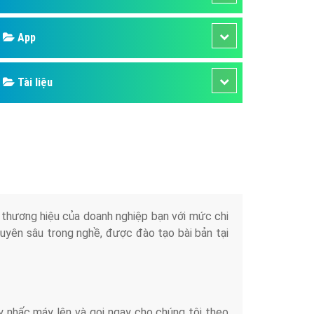
áp quảng cáo Youtube
Google
kế ứng dụng
 cáo Cốc Cốc hiệu quả
Bảng giá
 cáo Zalo chuyên nghiệp
ghĩa
Web Store
à gì
Dịch vụ liên quan
mềm ứng dụng hay
Other Ads
Quảng Cáo Google
App