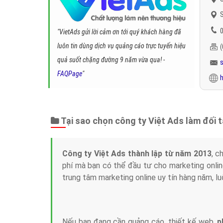
S
0
"VietAds gửi lời cảm ơn tới quý khách hàng đã
luôn tin dùng dịch vụ quảng cáo trực tuyến hiệu
quả suốt chặng đường 9 năm vừa qua! -
FAQPage
"
h