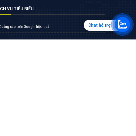
Chat hỗ trợ
Tìm công ty thiết kế website uy tín, chuyên
nghiệp tại Hà Nội là rất khó cho khách hàng.
VietAds xin giới thiệu công ty thiết kế Viet
XEM CHI TIẾT