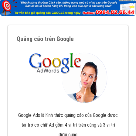
với bề dày kinh nghiệm sẽ tư vấn xây dựng và phát
triển thương hiệu của doanh nghiệp bạn với mức chi
phí mà bạn có thể đầu tư cho marketing online. Đội
ngũ kỹ thuật quảng cáo trực tuyến, SEO, lập trình
Web chuyên sâu trong nghề, được đào tạo bài bản tại
trung tâm marketing online uy tín hàng năm, luôn
đem
đến cho khách hàng sản phẩm/ dịch vụ chất
lượng
.