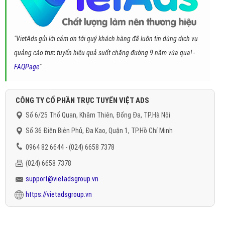
"VietAds gửi lời cảm ơn tới quý khách hàng đã luôn tin dùng dịch vụ
quảng cáo trực tuyến hiệu quả suốt chặng đường 9 năm vừa qua! -
FAQPage
"
CÔNG TY CỔ PHẦN TRỰC TUYẾN VIỆT ADS
Số 6/25 Thổ Quan, Khâm Thiên, Đống Đa, TP.Hà Nội
Số 36 Điện Biên Phủ, Đa Kao, Quận 1, TP.Hồ Chí Minh
0964 82 6644 - (024) 6658 7378
(024) 6658 7378
support@vietadsgroup.vn
https://vietadsgroup.vn