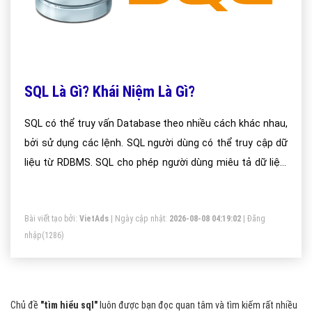
SQL Là Gì? Khái Niệm Là Gì?
SQL có thể truy vấn Database theo nhiều cách khác nhau,
bởi sử dụng các lệnh. SQL người dùng có thể truy cập dữ
liệu từ RDBMS. SQL cho phép người dùng miêu tả dữ liệu.
SQL cho phép người dùng định nghĩa dữ liệu trong một
Database và thao tác nó khi cần thiết.Cho phép người dùng
Bài viết tạo bởi:
VietAds
| Ngày cập nhật:
2026-08-08 04:19:02
|
Đăng
tạo, xóa Database và bảng. Cho phép người dùng tạo view,
nhập
(1286)
Procedure, hàm trong một Database. Cho phép người dùng
thiết lập quyền truy cập vào bảng, thủ tục và view.
Chủ đề
"tìm hiểu sql"
luôn được bạn đọc quan tâm và tìm kiếm rất nhiều