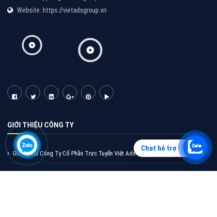
Vì sao doanh nghiệp bạn nên quảng cáo trên Zalo?
Hãy cùng VietAds tìm hiểu về các hình thức quảng
cáo Zalo hiệu quả
XEM CHI TIẾT
Chat hỗ trợ
Quảng cáo TikTok