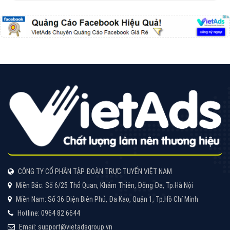
Cốc Cốc là trình duyệt web trực tuyến hiệu quả, hãy
cùng VietAds tìm hiểu về các hình thức quảng cáo
của trình duyệt Cốc Cốc
XEM CHI TIẾT
Quảng cáo Zalo