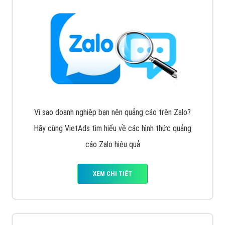
VietAds với đội ngũ chuyên viên tư ấn am hiểu về
chiến dịch quảng cáo Youtube sẽ tư vấn bạn giải pháp
tối ưu, hiệu quả nhất
XEM CHI TIẾT
Thiết kế Website