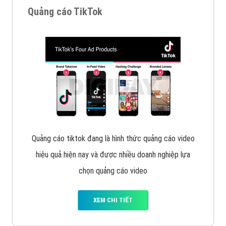
Tìm công ty thiết kế website uy tín, chuyên nghiệp tại
Hà Nội là rất khó cho khách hàng. VietAds xin giới
thiệu công ty thiết kế Viet
XEM CHI TIẾT
Quảng cáo Cốc Cốc