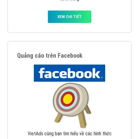
Nếu bạn đang cần quảng cáo, thiết kế web,
phát
triển Website cho doanh nghiệp mình
. Đừng chần
chừ hãy nhấc máy lên và gọi ngay cho chúng tôi theo
Hotline: 0964 82 6644 (24/7) hoặc email:
support@vietadsgroup.vn
để được tư vấn chuyên
sâu về giải pháp marketing hiệu quả cho doanh nghiệp
bạn!