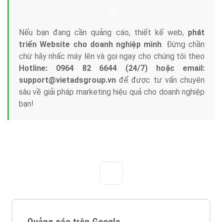
Tại sao chọn công ty Việt Ads làm đối tác
Marketing Online?
Công ty Việt Ads thành lập từ năm 2013
, chúng tôi
với bề dày kinh nghiệm sẽ tư vấn xây dựng và phát
triển thương hiệu của doanh nghiệp bạn với mức chi
phí mà bạn có thể đầu tư cho marketing online. Đội
ngũ kỹ thuật quảng cáo trực tuyến, SEO, lập trình
Web chuyên sâu trong nghề, được đào tạo bài bản tại
trung tâm marketing online uy tín hàng năm, luôn
đem
đến cho khách hàng sản phẩm/ dịch vụ chất
lượng
.