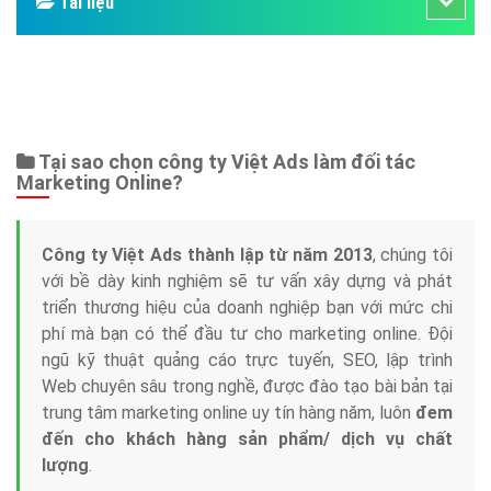
Bảng giá
Web Store
Dịch vụ liên quan
Other Ads
Quảng Cáo Google
App
Tài liệu