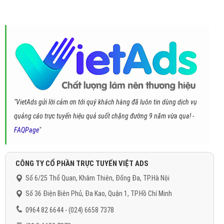
"VietAds gửi lời cảm ơn tới quý khách hàng đã luôn tin dùng dịch vụ
quảng cáo trực tuyến hiệu quả suốt chặng đường 9 năm vừa qua! -
FAQPage
"
CÔNG TY CỔ PHẦN TRỰC TUYẾN VIỆT ADS
Số 6/25 Thổ Quan, Khâm Thiên, Đống Đa, TP.Hà Nội
Số 36 Điện Biên Phủ, Đa Kao, Quận 1, TP.Hồ Chí Minh
0964 82 6644 - (024) 6658 7378