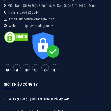
XEM CHI TIẾT
CÔNG TY CỔ PHẦN TẬP ĐOÀN TRỰC TUYẾN VIỆT NAM
Miền Bắc: Số 6/25 Thổ Quan, Khâm Thiên, Đống Đa, Tp.Hà Nội
Miền Nam: Số 36 Điện Biên Phủ, Đa Kao, Quận 1, Tp.Hồ Chí Minh