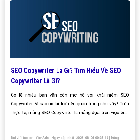
SEO Copywriter Là Gì? Tìm Hiểu Về SEO
Copywriter Là Gì?
Có lẽ nhiều bạn vẫn còn mơ hồ với khái niệm SEO
Copywriter. Vì sao nó lại trở nên quan trọng như vậy? Trên
thực tế, mảng SEO Copywriter là mảng dựa trên việc biên
tập và phát triển nội dung web vững mạnh và chuyên
nghiệp nhất. Bạn không thể SEO tốt nếu như không có nội
Bài viết tạo bởi:
VietAds
| Ngày cập nhật:
2026-08-06 00:35:10
|
Đăng
dung tốt và không thể giữ chân khách hàng ở lại nếu như