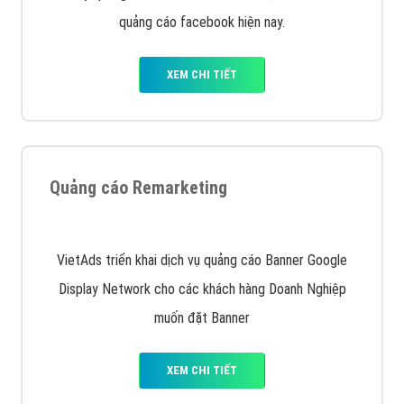
Quảng cáo trên Google
Google Ads là hình thức quảng cáo của Google được
tài trợ có chữ Ad gồm 4 ví trí trên cùng và 3 vị trí
dưới cùng