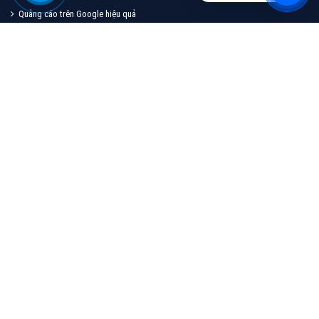
Chính sách chiết khấu quảng cáo dành cho đại lý Việt Ads
Hồ sơ năng lực công ty quảng cáo Việt Ads
Tuyển dụng nhân sự công ty Việt Ads
Chính sách bảo mật công ty Việt Ads
Chính sách bảo hành & bảo trì công ty Việt Ads
Liên hệ với công ty quảng cáo Việt Ads
Chương trình khuyến mại công ty VietAds
DỊCH VỤ TIÊU BIỂU
Quảng cáo trên Google hiệu quả