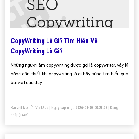
CopyWriting Là Gì? Tìm Hiểu Về
CopyWriting Là Gì?
Những người làm copywriting được gọi là copywriter, vậy kĩ
năng cần thiết khi copywriting là gì hãy cùng tìm hiểu qua
bài viết sau đây.
Bài viết tạo bởi:
VietAds
| Ngày cập nhật:
2026-08-03 00:21:53
|
Đăng
nhập
(1445)