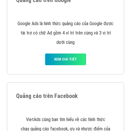
Nếu bạn đang cần quảng cáo, thiết kế web,
phát
triển Website cho doanh nghiệp mình
. Đừng chần
chừ hãy nhấc máy lên và gọi ngay cho chúng tôi theo
Hotline: 0964 82 6644 (24/7) hoặc email:
support@vietadsgroup.vn
để được tư vấn chuyên
sâu về giải pháp marketing hiệu quả cho doanh nghiệp
bạn!