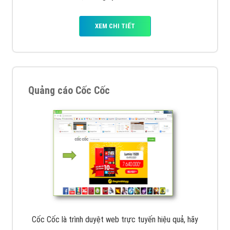
tạo bài bản tại các trung tâm SEO lớn như: Litado,
Inet, Vietmoz, Vinalink
XEM CHI TIẾT
Quảng cáo Youtube
VietAds với đội ngũ chuyên viên tư ấn am hiểu về
chiến dịch quảng cáo Youtube sẽ tư vấn bạn giải pháp
tối ưu, hiệu quả nhất
XEM CHI TIẾT