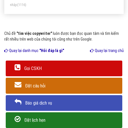
nhập
(1116)
nội dung bạn cung cấp không có chất lượng.
Chủ đề
"tìm việc copywriter"
luôn được bạn đọc quan tâm và tìm kiếm
rất nhiều trên web của chúng tôi cũng như trên Google.
Quay lại danh mục
"Hỏi đáp là gì"
Quay lại trang chủ
Gọi CSKH
Đặt câu hỏi
Báo giá dịch vụ
Đặt lịch hẹn