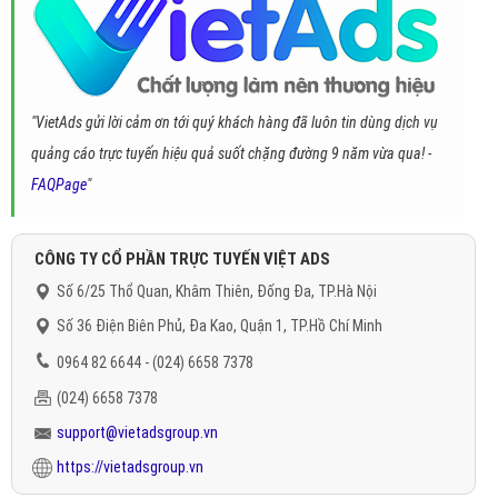
"VietAds gửi lời cảm ơn tới quý khách hàng đã luôn tin dùng dịch vụ
quảng cáo trực tuyến hiệu quả suốt chặng đường 9 năm vừa qua! -
FAQPage
"
CÔNG TY CỔ PHẦN TRỰC TUYẾN VIỆT ADS
Số 6/25 Thổ Quan, Khâm Thiên, Đống Đa, TP.Hà Nội
Số 36 Điện Biên Phủ, Đa Kao, Quận 1, TP.Hồ Chí Minh
0964 82 6644 - (024) 6658 7378
(024) 6658 7378
support@vietadsgroup.vn
https://vietadsgroup.vn