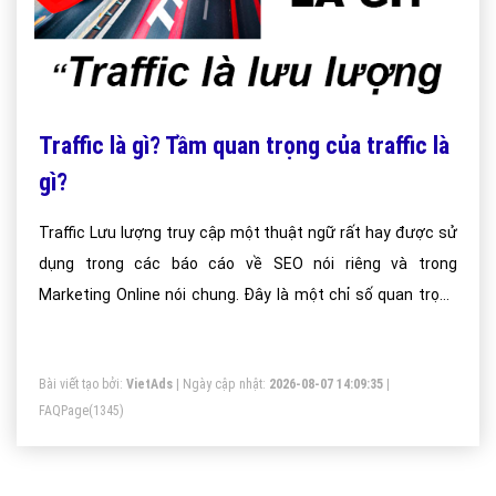
Traffic là gì? Tầm quan trọng của traffic là
gì?
Traffic Lưu lượng truy cập một thuật ngữ rất hay được sử
dụng trong các báo cáo về SEO nói riêng và trong
Marketing Online nói chung. Đây là một chỉ số quan trọng
để đánh giá hiệu quả công việc SEO, và đóng một vai trò
quan trọng trong việc xếp hạng website.Traffic là một
Bài viết tạo bởi:
VietAds
| Ngày cập nhật:
2026-08-07 14:09:35
|
trong các chỉ số quan trọng hàng đầu trong SEO và cũng là
FAQPage
(1345)
mục tiêu hướng tới của rất nhiều website hiện nay.