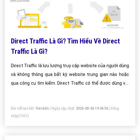
Direct Traffic Là Gì? Tìm Hiểu Về Direct
Traffic Là Gì?
Direct Traffic là lưu lượng truy cập website của người dùng
và không thông qua bất kỳ website trung gian nào hoặc
qua công cụ tìm kiếm. Direct Traffic có thể được dùng với
nghĩa là truy cập trực tiếp. Như vậy, bất kỳ một truy cập nào
của người dùng có thể là một Direct Traffic hoặc Non-
Bài viết tạo bởi:
VietAds
| Ngày cập nhật:
2026-08-06 19:46:56
|
Đăng
Direct Traffic.
nhập
(1931)