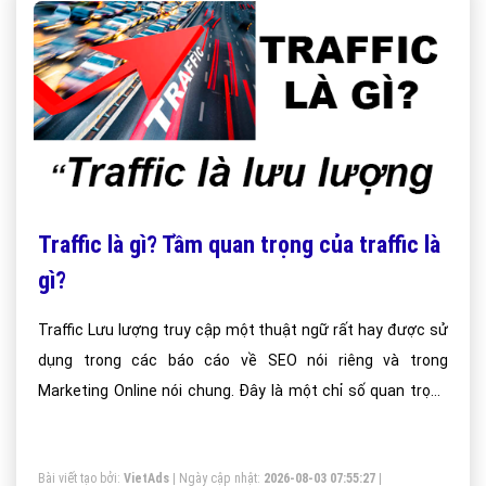
Traffic là gì? Tầm quan trọng của traffic là
gì?
Traffic Lưu lượng truy cập một thuật ngữ rất hay được sử
dụng trong các báo cáo về SEO nói riêng và trong
Marketing Online nói chung. Đây là một chỉ số quan trọng
để đánh giá hiệu quả công việc SEO, và đóng một vai trò
quan trọng trong việc xếp hạng website.Traffic là một
Bài viết tạo bởi:
VietAds
| Ngày cập nhật:
2026-08-03 07:55:27
|
trong các chỉ số quan trọng hàng đầu trong SEO và cũng là