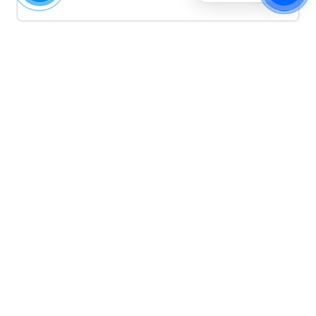
Quảng cáo TikTok
Quảng cáo tiktok đang là hình thức quảng cáo video
hiệu quả hiện nay và được nhiều doanh nghiệp lựa
chọn quảng cáo video