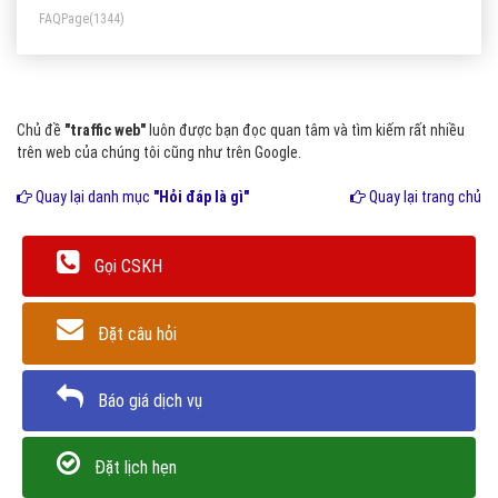
FAQPage
(1344)
mục tiêu hướng tới của rất nhiều website hiện nay.
Chủ đề
"traffic web"
luôn được bạn đọc quan tâm và tìm kiếm rất nhiều
trên web của chúng tôi cũng như trên Google.
Quay lại danh mục
"Hỏi đáp là gì"
Quay lại trang chủ
Gọi CSKH
Đặt câu hỏi
Báo giá dịch vụ
Đặt lịch hẹn