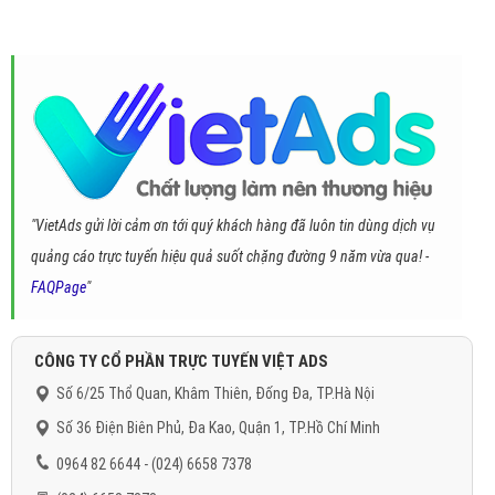
"VietAds gửi lời cảm ơn tới quý khách hàng đã luôn tin dùng dịch vụ
quảng cáo trực tuyến hiệu quả suốt chặng đường 9 năm vừa qua! -
FAQPage
"
CÔNG TY CỔ PHẦN TRỰC TUYẾN VIỆT ADS
Số 6/25 Thổ Quan, Khâm Thiên, Đống Đa, TP.Hà Nội
Số 36 Điện Biên Phủ, Đa Kao, Quận 1, TP.Hồ Chí Minh
0964 82 6644 - (024) 6658 7378