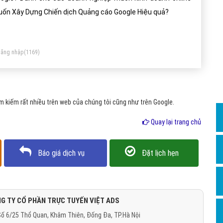
Dịch v
ốn Xây Dựng Chiến dịch Quảng cáo Google Hiệu quả?
Hỏi đ
Hỏi đ
ăng nhập
(1169)
Hỏi đá
Hỏi đá
Hỏi đ
 kiếm rất nhiều trên web của chúng tôi cũng như trên Google.
Hỏi đá
Quay lại trang chủ
Hỏi đá
Quảng
Báo giá dịch vụ
Đặt lịch hẹn
Dịch v
Dịch v
Dịch v
G TY CỔ PHẦN TRỰC TUYẾN VIỆT ADS
ố 6/25 Thổ Quan, Khâm Thiên, Đống Đa, TP.Hà Nội
Dịch v