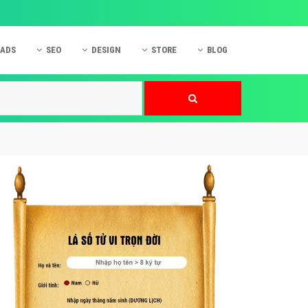
 ADS
SEO
DESIGN
STORE
BLOG
ner
 cáo Mobile
SEO Website
Thiết kế Web
nner
p quảng cáo Instagram
Dịch vụ SEO Website
Thiết kế Website
 cáo Zalo
Hỏi đáp SEO Google
Danh sách Website
 cáo Instagram
Thiết kế Landing Page
cáo Online
Dịch vụ thiết kế Website
 cáo Skype
Hỏi đáp Website
 cáo TVC
 cáo Cốc Cốc
mềm ứng dụng hay