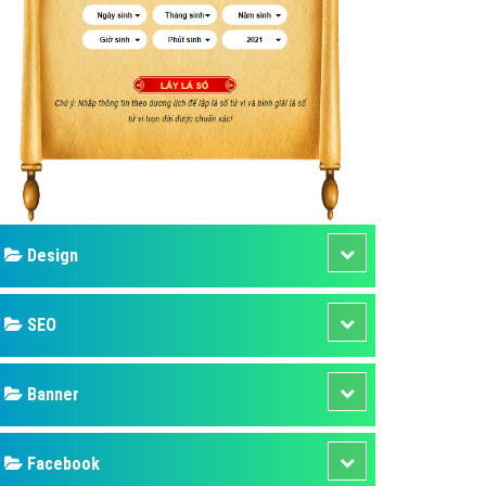
ụ Domain & Hosting
áp phần mềm
áp quảng cáo TVC
p quảng cáo mobile
p quảng cáo Online
áp quảng cáo Skype
p Domain & Hosting
Design
p viết bài Marketing
 cáo Youtube
SEO
ụ quảng cáo Youtube
ụ quảng cáo Cốc Cốc
Banner
ụ quảng cáo Tiktok
Facebook
ụ quảng cáo Zalo