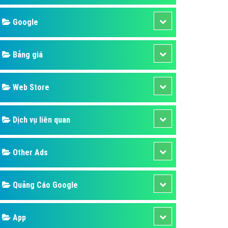
áp quảng cáo Youtube
Google
kế ứng dụng
 cáo Cốc Cốc hiệu quả
Bảng giá
 cáo Zalo chuyên nghiệp
ghĩa
Web Store
à gì
Dịch vụ liên quan
mềm ứng dụng hay
Other Ads
Quảng Cáo Google
App