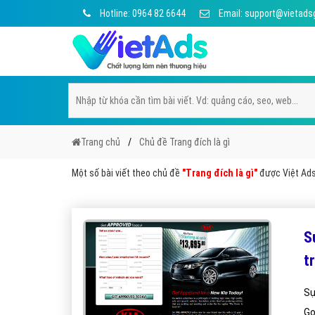
Hotline: 0964 82 6644
Email: support@vietads
Trang chủ
Chủ đề Trang đích là gì
Một số bài viết theo chủ đề
"Trang đích là gì"
được Việt Ads 
S
t
Sự
Go