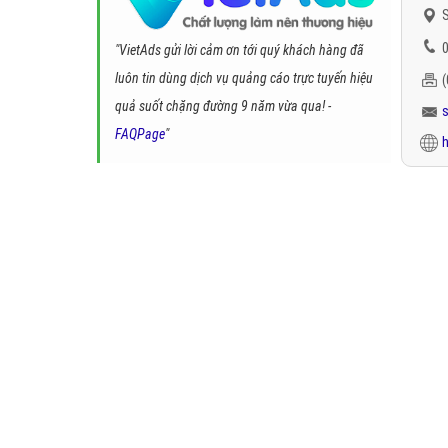
S
0
"VietAds gửi lời cảm ơn tới quý khách hàng đã
luôn tin dùng dịch vụ quảng cáo trực tuyến hiệu
quả suốt chặng đường 9 năm vừa qua! -
FAQPage
"
h