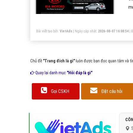
mu
Bài viết tạo bởi:
VietAds
| Ngày cập nhật:
2026-08-07 16:08:54
|
Đ
Chủ đề
"Trang đích là gì"
luôn được bạn đọc quan tâm và tìm
Quay lại danh mục
"Hỏi đáp là gì"
Gọi CSKH
Đặt câu hỏi
CÔN
S