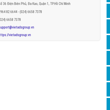
ố 36 Điện Biên Phủ, Đa Kao, Quận 1, TP.Hồ Chí Minh
Hỏi đ
964 82 6644 - (024) 6658 7378
Thiết 
(024) 6658 7378
Quảng
support@vietadsgroup.vn
Quảng
ttps://vietadsgroup.vn
Định n
Nghĩa l
Phần 