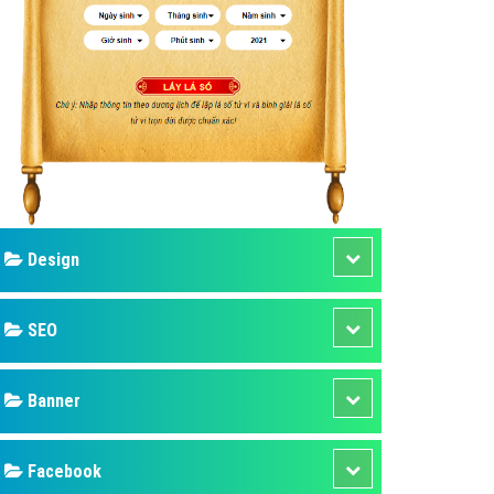
ụ Domain & Hosting
áp phần mềm
áp quảng cáo TVC
p quảng cáo mobile
p quảng cáo Online
áp quảng cáo Skype
p Domain & Hosting
Design
p viết bài Marketing
 cáo Youtube
SEO
ụ quảng cáo Youtube
ụ quảng cáo Cốc Cốc
Banner
ụ quảng cáo Tiktok
Facebook
ụ quảng cáo Zalo