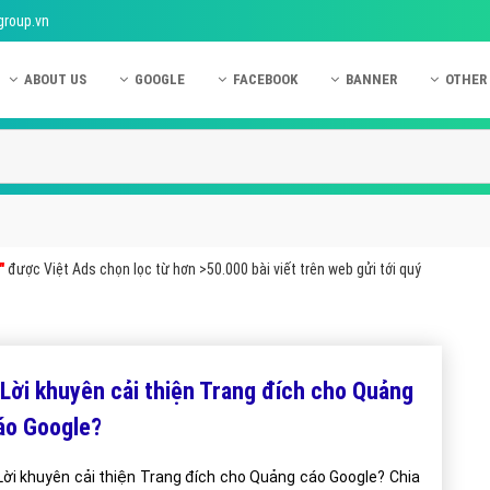
group.vn
ABOUT US
GOOGLE
FACEBOOK
BANNER
OTHER
Giới thiệu công ty Việt Ads
Kinh nghiệm quảng cáo Google
Kinh nghiệm quảng cáo Facebook
Dịch vụ quảng cáo Ban
Quảng
Hướng dẫn thanh toán Việt Ads
Kiến thức quảng cáo Google
Dịch vụ quảng cáo Facebook
Hỏi đáp quảng cáo Ba
Hỏi đá
Chính sách bảo mật Việt Ads
Dịch vụ quảng cáo Google
Kiến thức quảng cáo Facebook
Quảng cáo Banner
Quảng
Chính sách bảo hành & bảo trì Việt Ads
Quảng cáo Google Adwords
Quảng cáo Facebook
Quảng
"
được Việt Ads chọn lọc từ hơn >50.000 bài viết trên web gửi tới quý
Liên hệ Việt Ads
Các hình thức quảng cáo Google
Hỏi đáp Facebook
Quảng 
Chính sách đại lý Việt Ads
Hướng dẫn chạy quảng cáo Google
Quảng
Tiện ích mở rộng quảng cáo Google
Quảng
 Lời khuyên cải thiện Trang đích cho Quảng
Hỏi đáp Google
Quảng
áo Google?
Phần 
Lời khuyên cải thiện Trang đích cho Quảng cáo Google? Chia