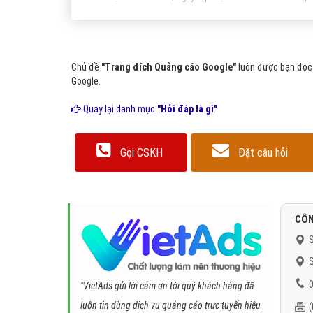
Chủ đề
"Trang đích Quảng cáo Google"
luôn được bạn đọc 
Google.
Quay lại danh mục
"Hỏi đáp là gì"
Gọi CSKH
Đặt câu hỏi
CÔN
S
S
0
"VietAds gửi lời cảm ơn tới quý khách hàng đã
luôn tin dùng dịch vụ quảng cáo trực tuyến hiệu