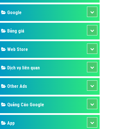
áp quảng cáo Youtube
Google
kế ứng dụng
 cáo Cốc Cốc hiệu quả
Bảng giá
 cáo Zalo chuyên nghiệp
ghĩa
Web Store
à gì
Dịch vụ liên quan
mềm ứng dụng hay
Other Ads
Quảng Cáo Google
App