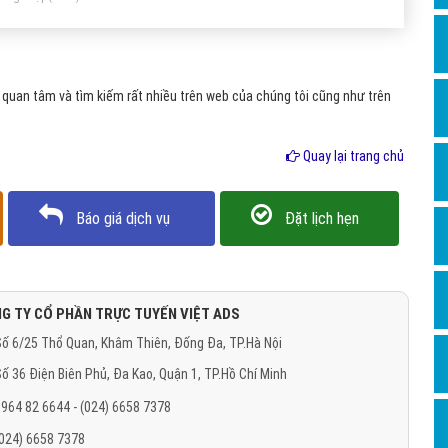
Hỏi đ
Thiết 
Quảng
quan tâm và tìm kiếm rất nhiều trên web của chúng tôi cũng như trên
Quảng
Quay lại trang chủ
Định n
Nghĩa l
Báo giá dịch vụ
Đặt lịch hẹn
Phần 
G TY CỔ PHẦN TRỰC TUYẾN VIỆT ADS
ố 6/25 Thổ Quan, Khâm Thiên, Đống Đa, TP.Hà Nội
ố 36 Điện Biên Phủ, Đa Kao, Quận 1, TP.Hồ Chí Minh
964 82 6644 - (024) 6658 7378
(024) 6658 7378