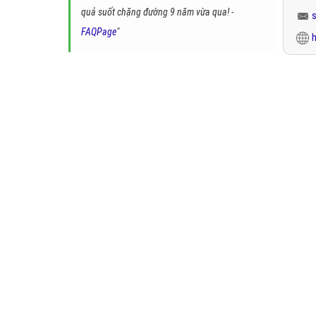
quả suốt chặng đường 9 năm vừa qua! -
FAQPage
"
h