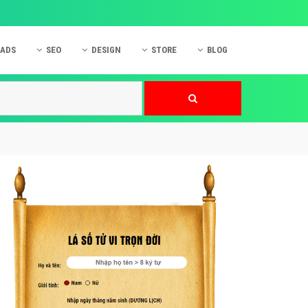
 ADS
SEO
DESIGN
STORE
BLOG
ner
 cáo Mobile
SEO Website
Thiết kế Web
nner
p quảng cáo Instagram
Dịch vụ SEO Website
Thiết kế Website
 cáo Zalo
Hỏi đáp SEO Google
Danh sách Website
 cáo Instagram
Thiết kế Landing Page
cáo Online
Dịch vụ thiết kế Website
 cáo Skype
Hỏi đáp Website
 cáo TVC
 cáo Cốc Cốc
mềm ứng dụng hay