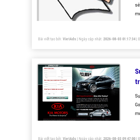
sẻ
mu
Bài viết tạo bởi:
VietAds
| Ngày cập nhật:
2026-08-03 01:17:34
|
Đ
S
t
Sự
Go
mu
Bài viết tạo bởi:
VietAds
| Ngày cập nhật:
2026-08-03 09:47:00
|
Đ