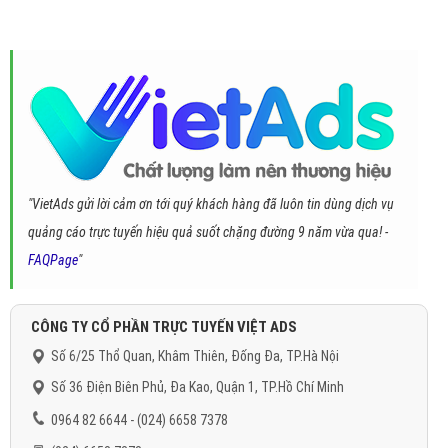
"VietAds gửi lời cảm ơn tới quý khách hàng đã luôn tin dùng dịch vụ
quảng cáo trực tuyến hiệu quả suốt chặng đường 9 năm vừa qua! -
FAQPage
"
CÔNG TY CỔ PHẦN TRỰC TUYẾN VIỆT ADS
Số 6/25 Thổ Quan, Khâm Thiên, Đống Đa, TP.Hà Nội
Số 36 Điện Biên Phủ, Đa Kao, Quận 1, TP.Hồ Chí Minh
0964 82 6644 - (024) 6658 7378