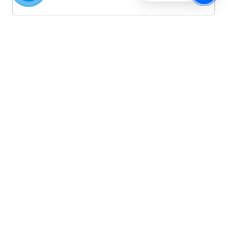
Quảng cáo TikTok
Quảng cáo tiktok đang là hình thức quảng cáo video
hiệu quả hiện nay và được nhiều doanh nghiệp lựa
chọn quảng cáo video