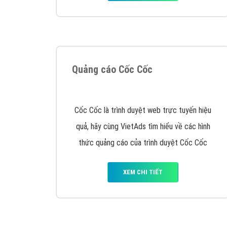
Google Ads là hình thức quảng cáo của
Google được tài trợ có chữ Ad gồm 4 ví trí
trên cùng và 3 vị trí dưới cùng
XEM CHI TIẾT
Công ty SEO Website