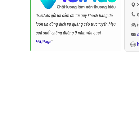
S
0
"VietAds gửi lời cảm ơn tới quý khách hàng đã
luôn tin dùng dịch vụ quảng cáo trực tuyến hiệu
quả suốt chặng đường 9 năm vừa qua! -
FAQPage
"
h