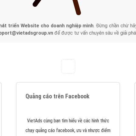
tác Marketing Online?
húng tôi với bề dày kinh nghiệm sẽ tư vấn xây dựng và phát tr
line. Đội ngũ kỹ thuật quảng cáo trực tuyến, SEO, lập trình Web 
uôn
đem đến cho khách hàng sản phẩm/ dịch vụ chất lượng
.