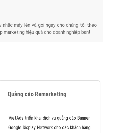
iển thương hiệu của doanh nghiệp bạn với mức chi
chuyên sâu trong nghề, được đào tạo bài bản tại