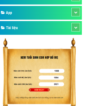
áp quảng cáo Youtube
Google
kế ứng dụng
 cáo Cốc Cốc hiệu quả
Bảng giá
 cáo Zalo chuyên nghiệp
ghĩa
Web Store
à gì
Dịch vụ liên quan
mềm ứng dụng hay
Other Ads
Quảng Cáo Google
App