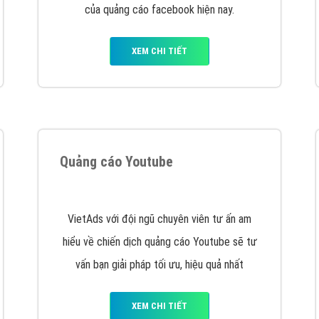
hát triển Website cho doanh nghiệp mình
. Đừng chần chừ hã
support@vietadsgroup.vn
để được tư vấn chuyên sâu về giải phá
Quảng cáo trên Facebook