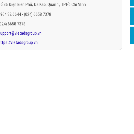
ố 36 Điện Biên Phủ, Đa Kao, Quận 1, TP.Hồ Chí Minh
Hỏi đ
964 82 6644 - (024) 6658 7378
Thiết 
(024) 6658 7378
Quảng
support@vietadsgroup.vn
Quảng
ttps://vietadsgroup.vn
Định n
Nghĩa l
Phần 