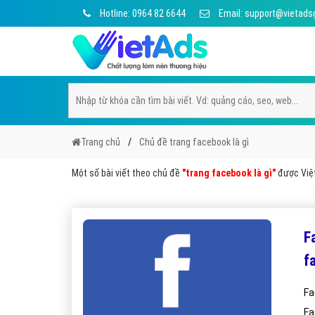
Hotline: 0964 82 6644
Email: support@vietads
Trang chủ
Chủ đề trang facebook là gì
Một số bài viết theo chủ đề
"trang facebook là gì"
được Việt
F
f
Fa
Fa