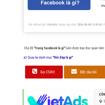
mạ
họ
Bài viết tạo bởi:
VietAds
| Ngày cập nhật:
2026-08-08 12:43:42
|
Chủ đề
"trang facebook là gì"
luôn được bạn đọc quan tâm v
Quay lại danh mục
"Hỏi đáp là gì"
Gọi CSKH
Đặt câu hỏi
CÔN
S