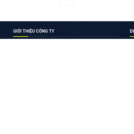
VietAds với đội ngũ chuyên viên tư ấn am
hiểu về chiến dịch quảng cáo Youtube sẽ tư
vấn bạn giải pháp tối ưu, hiệu quả nhất
XEM CHI TIẾT