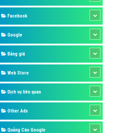
ụ Domain & Hosting
áp phần mềm
áp quảng cáo TVC
p quảng cáo mobile
p quảng cáo Online
áp quảng cáo Skype
p Domain & Hosting
Design
p viết bài Marketing
 cáo Youtube
SEO
ụ quảng cáo Youtube
ụ quảng cáo Cốc Cốc
Banner
ụ quảng cáo Tiktok
Facebook
ụ quảng cáo Zalo