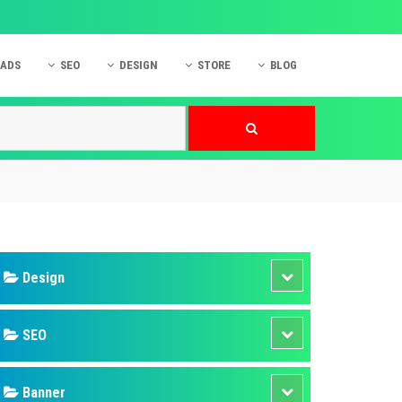
 ADS
SEO
DESIGN
STORE
BLOG
ner
 cáo Mobile
SEO Website
Thiết kế Web
nner
p quảng cáo Instagram
Dịch vụ SEO Website
Thiết kế Website
 cáo Zalo
Hỏi đáp SEO Google
Danh sách Website
 cáo Instagram
Thiết kế Landing Page
cáo Online
Dịch vụ thiết kế Website
 cáo Skype
Hỏi đáp Website
 cáo TVC
 cáo Cốc Cốc
mềm ứng dụng hay