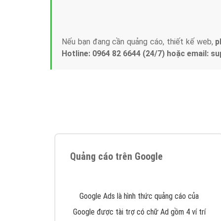
Tại sao chọn công ty Việt Ads làm đối 
Công ty Việt Ads thành lập từ năm 2013
, c
phí mà bạn có thể đầu tư cho marketing on
trung tâm marketing online uy tín hàng năm, l