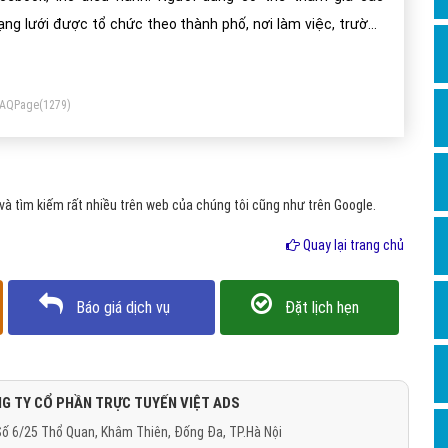
Dịch v
ng lưới được tổ chức theo thành phố, nơi làm việc, trường
Hỏi đ
c và khu vực để liên kết và giao tiếp với người khác.
Hỏi đ
FAQPage
(1279)
Hỏi đá
Hỏi đá
Hỏi đ
à tìm kiếm rất nhiều trên web của chúng tôi cũng như trên Google.
Hỏi đá
Quay lại trang chủ
Hỏi đá
Quảng
Báo giá dịch vụ
Đặt lịch hẹn
Dịch v
Dịch v
Dịch v
G TY CỔ PHẦN TRỰC TUYẾN VIỆT ADS
ố 6/25 Thổ Quan, Khâm Thiên, Đống Đa, TP.Hà Nội
Dịch v