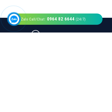
0964 82 6644
Zalo Call/Chat:
(24/7)
VietAds với đội ngũ SEOer giàu kinh nghiệm
được đào tạo bài bản tại các trung tâm SEO
lớn như: Litado, Inet, Vietmoz, Vinalink
XEM CHI TIẾT