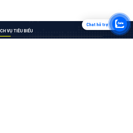
Chat hỗ trợ
Tìm công ty thiết kế website uy tín, chuyên
nghiệp tại Hà Nội là rất khó cho khách hàng.
VietAds xin giới thiệu công ty thiết kế Viet
XEM CHI TIẾT