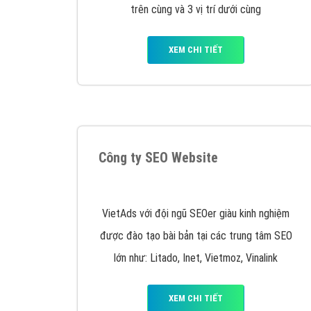
Nếu bạn đang cần quảng cáo, thiết kế web,
p
Hotline: 0964 82 6644 (24/7) hoặc email: 
Quảng cáo trên Google