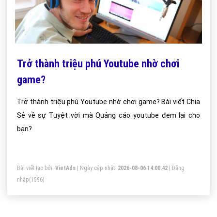
Trở thành triệu phú Youtube nhờ chơi
game?
Trở thành triệu phú Youtube nhờ chơi game? Bài viết Chia
Sẻ về sự Tuyệt vời mà Quảng cáo youtube đem lại cho
bạn?
Bài viết tạo bởi:
VietAds
| Ngày cập nhật:
2026-08-06 14:00:42
|
Đăng
nhập
(1596)