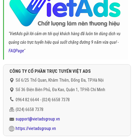
"VietAds gửi lời cảm ơn tới quý khách hàng đã luôn tin dùng dịch vụ
quảng cáo trực tuyến hiệu quả suốt chặng đường 9 năm vừa qua! -
FAQPage
"
CÔNG TY CỔ PHẦN TRỰC TUYẾN VIỆT ADS
Số 6/25 Thổ Quan, Khâm Thiên, Đống Đa, TP.Hà Nội
Số 36 Điện Biên Phủ, Đa Kao, Quận 1, TP.Hồ Chí Minh
0964 82 6644 - (024) 6658 7378
(024) 6658 7378
support@vietadsgroup.vn
https://vietadsgroup.vn