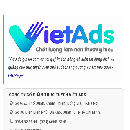
"VietAds gửi lời cảm ơn tới quý khách hàng đã luôn tin dùng dịch vụ
quảng cáo trực tuyến hiệu quả suốt chặng đường 9 năm vừa qua! -
FAQPage
"
CÔNG TY CỔ PHẦN TRỰC TUYẾN VIỆT ADS
Số 6/25 Thổ Quan, Khâm Thiên, Đống Đa, TP.Hà Nội
Số 36 Điện Biên Phủ, Đa Kao, Quận 1, TP.Hồ Chí Minh
0964 82 6644 - (024) 6658 7378