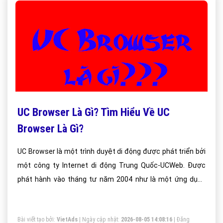
UC Browser Là Gì? Tìm Hiểu Về UC
Browser Là Gì?
UC Browser là một trình duyệt di động được phát triển bởi
một công ty Internet di động Trung Quốc-UCWeb. Được
phát hành vào tháng tư năm 2004 như là một ứng dụng
J2ME-chỉ, nó có sẵn trên nền tảng bao gồm Android, iOS,
Windows Phone, Symbian, Java ME, và BlackBerry.
Bài viết tạo bởi:
VietAds
| Ngày cập nhật:
2026-08-05 14:08:16
|
Đăng