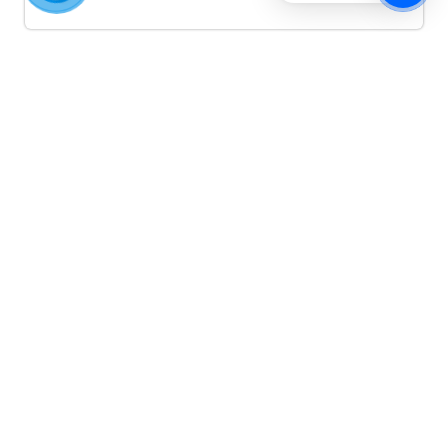
Quảng cáo TikTok
Quảng cáo tiktok đang là hình thức quảng cáo video
hiệu quả hiện nay và được nhiều doanh nghiệp lựa
chọn quảng cáo video