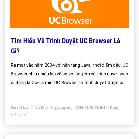
Tìm Hiểu Về Trình Duyệt UC Browser Là
Gì?
Ra mắt vào năm 2004 với nền tảng Java, thời điểm đầu, UC
Browser chịu nhiều lép vế so với ông lớn về trình duyệt web
di động là Opera mini.UC Browser là trình duyệt được bình
chọn là tốt nhất giành cho điện thoại di động trong năm
2016, vậy lý do nào làm nên thành công cho trình duyệt
Bài viết tạo bởi:
VietAds
| Ngày cập nhật:
2026-08-06 08:46:14
|
Đăng
này?
nhập
(3376)