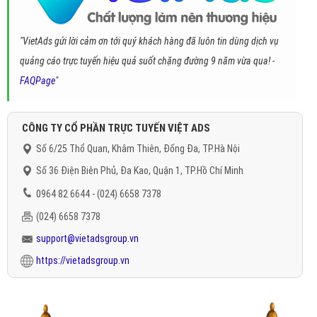
"VietAds gửi lời cảm ơn tới quý khách hàng đã luôn tin dùng dịch vụ
quảng cáo trực tuyến hiệu quả suốt chặng đường 9 năm vừa qua! -
FAQPage
"
CÔNG TY CỔ PHẦN TRỰC TUYẾN VIỆT ADS
Số 6/25 Thổ Quan, Khâm Thiên, Đống Đa, TP.Hà Nội
Số 36 Điện Biên Phủ, Đa Kao, Quận 1, TP.Hồ Chí Minh
0964 82 6644 - (024) 6658 7378
(024) 6658 7378
support@vietadsgroup.vn
https://vietadsgroup.vn