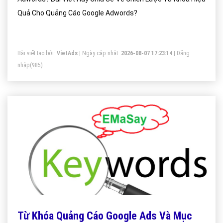
Quả Cho Quảng Cáo Google Adwords?
Bài viết tạo bởi:
VietAds
| Ngày cập nhật:
2026-08-07 17:23:14
|
Đăng
nhập
(985)
Từ Khóa Quảng Cáo Google Ads Và Mục