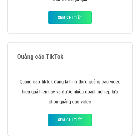
VietAds với đội ngũ chuyên viên tư ấn am hiểu về
chiến dịch quảng cáo Youtube sẽ tư vấn bạn giải pháp
tối ưu, hiệu quả nhất
XEM CHI TIẾT