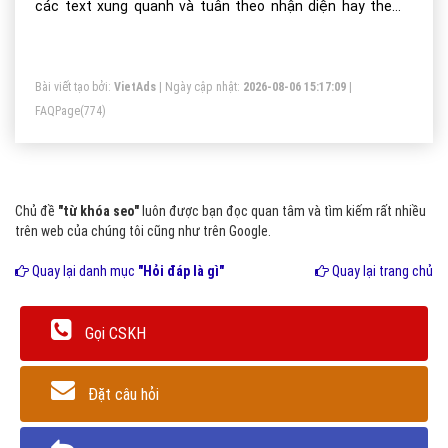
các text xung quanh và tuân theo nhận diện hay theme
của website). Các Anchor Text thường được bôi đậm và
gạch chân
Bài viết tạo bởi:
VietAds
| Ngày cập nhật:
2026-08-06 15:17:09
|
FAQPage
(774)
Chủ đề
"từ khóa seo"
luôn được bạn đọc quan tâm và tìm kiếm rất nhiều
trên web của chúng tôi cũng như trên Google.
Quay lại danh mục
"Hỏi đáp là gì"
Quay lại trang chủ
Gọi CSKH
Đặt câu hỏi