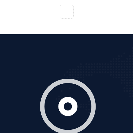
Thiết kế Website
Tìm công ty thiết kế website uy tín, chuyên nghiệp tại
Hà Nội là rất khó cho khách hàng. VietAds xin giới
thiệu công ty thiết kế Viet
XEM CHI TIẾT