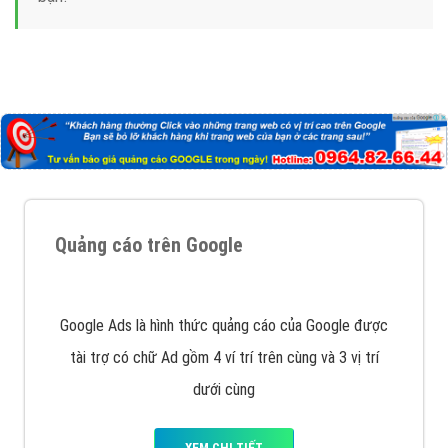
Nếu bạn đang cần quảng cáo, thiết kế web,
phát
triển Website cho doanh nghiệp mình
. Đừng chần
chừ hãy nhấc máy lên và gọi ngay cho chúng tôi theo
Hotline: 0964 82 6644 (24/7) hoặc email:
support@vietadsgroup.vn
để được tư vấn chuyên
sâu về giải pháp marketing hiệu quả cho doanh nghiệp
bạn!