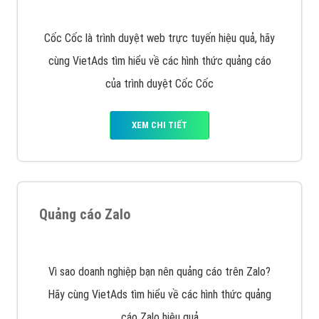
VietAds với đội ngũ SEOer giàu kinh nghiệm được đào
tạo bài bản tại các trung tâm SEO lớn như: Litado,
Inet, Vietmoz, Vinalink
XEM CHI TIẾT
Quảng cáo Youtube