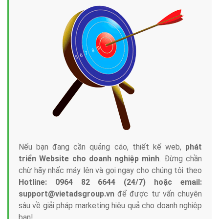
Tại sao chọn công ty Việt Ads làm đối tác
Marketing Online?
Công ty Việt Ads thành lập từ năm 2013
, chúng tôi
với bề dày kinh nghiệm sẽ tư vấn xây dựng và phát
triển thương hiệu của doanh nghiệp bạn với mức chi
phí mà bạn có thể đầu tư cho marketing online. Đội
ngũ kỹ thuật quảng cáo trực tuyến, SEO, lập trình
Web chuyên sâu trong nghề, được đào tạo bài bản tại
trung tâm marketing online uy tín hàng năm, luôn
đem
đến cho khách hàng sản phẩm/ dịch vụ chất
lượng
.