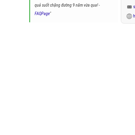
quả suốt chặng đường 9 năm vừa qua! -
FAQPage
"
h