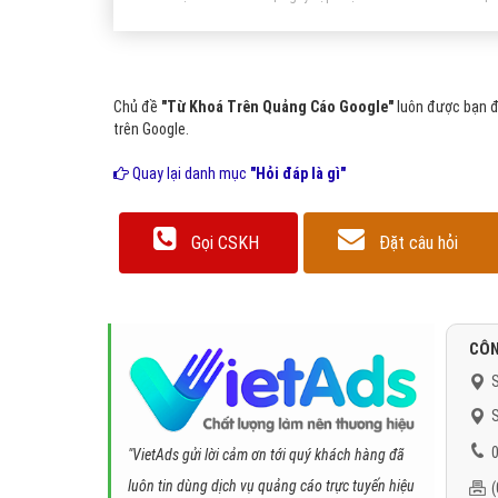
Chủ đề
"Từ Khoá Trên Quảng Cáo Google"
luôn được bạn đ
trên Google.
Quay lại danh mục
"Hỏi đáp là gì"
Gọi CSKH
Đặt câu hỏi
CÔN
S
S
0
"VietAds gửi lời cảm ơn tới quý khách hàng đã
luôn tin dùng dịch vụ quảng cáo trực tuyến hiệu