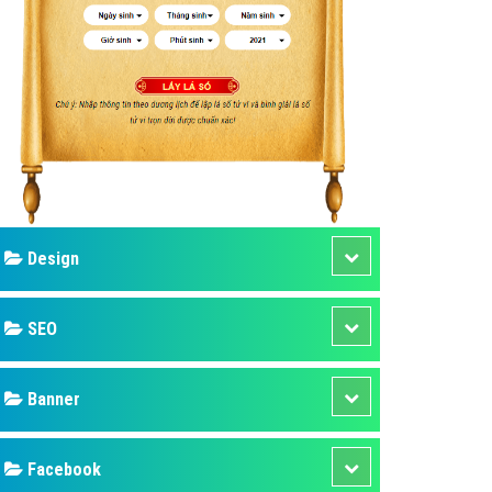
ụ Domain & Hosting
áp phần mềm
áp quảng cáo TVC
p quảng cáo mobile
p quảng cáo Online
áp quảng cáo Skype
p Domain & Hosting
Design
p viết bài Marketing
 cáo Youtube
SEO
ụ quảng cáo Youtube
ụ quảng cáo Cốc Cốc
Banner
ụ quảng cáo Tiktok
Facebook
ụ quảng cáo Zalo