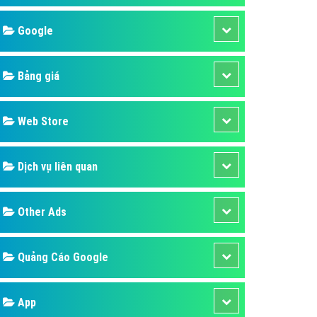
áp quảng cáo Youtube
Google
kế ứng dụng
 cáo Cốc Cốc hiệu quả
Bảng giá
 cáo Zalo chuyên nghiệp
ghĩa
Web Store
à gì
Dịch vụ liên quan
mềm ứng dụng hay
Other Ads
Quảng Cáo Google
App