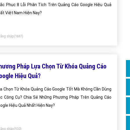
Dịch v
ắc Phục 8 Lỗi Phân Tích Trên Quảng Cáo Google Hiệu Quả
Hỏi đ
ất Việt Nam Hiện Nay?
Hỏi đ
Hỏi đá
ăng nhập
(1697)
Hỏi đá
Hỏi đ
Hỏi đá
hương Pháp Lựa Chọn Từ Khóa Quảng Cáo
Hỏi đá
oogle Hiệu Quả?
Quảng
a Chọn Từ Khóa Quảng Cáo Google Tốt Mà Không Cần Dùng
Dịch v
c Công Cụ? Chia Sẻ Những Phương Pháp Trên Quảng Cáo
Dịch v
ogle Hiệu Quả Nhất Hiện Nay?
Dịch v
Dịch v
ăng nhập
(930)