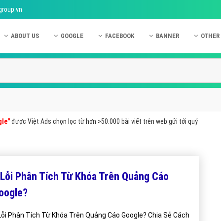
group.vn
ABOUT US
GOOGLE
FACEBOOK
BANNER
OTHER
Giới thiệu công ty Việt Ads
Kinh nghiệm quảng cáo Google
Kinh nghiệm quảng cáo Facebook
Dịch vụ quảng cáo Ban
Quảng
Hướng dẫn thanh toán Việt Ads
Kiến thức quảng cáo Google
Dịch vụ quảng cáo Facebook
Hỏi đáp quảng cáo Ba
Hỏi đá
Chính sách bảo mật Việt Ads
Dịch vụ quảng cáo Google
Kiến thức quảng cáo Facebook
Quảng cáo Banner
Quảng
Chính sách bảo hành & bảo trì Việt Ads
Quảng cáo Google Adwords
Quảng cáo Facebook
Quảng
le"
được Việt Ads chọn lọc từ hơn >50.000 bài viết trên web gửi tới quý
Liên hệ Việt Ads
Các hình thức quảng cáo Google
Hỏi đáp Facebook
Quảng 
Chính sách đại lý Việt Ads
Hướng dẫn chạy quảng cáo Google
Quảng
Tiện ích mở rộng quảng cáo Google
Quảng
 Lỗi Phân Tích Từ Khóa Trên Quảng Cáo
Hỏi đáp Google
Quảng
oogle?
Phần 
Lỗi Phân Tích Từ Khóa Trên Quảng Cáo Google? Chia Sẻ Cách