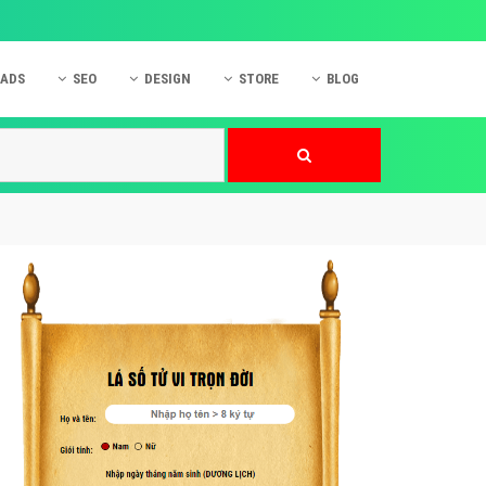
 ADS
SEO
DESIGN
STORE
BLOG
ner
 cáo Mobile
SEO Website
Thiết kế Web
nner
p quảng cáo Instagram
Dịch vụ SEO Website
Thiết kế Website
 cáo Zalo
Hỏi đáp SEO Google
Danh sách Website
 cáo Instagram
Thiết kế Landing Page
cáo Online
Dịch vụ thiết kế Website
 cáo Skype
Hỏi đáp Website
 cáo TVC
 cáo Cốc Cốc
mềm ứng dụng hay