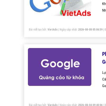
Kh
Nh
Bài viết tạo bởi:
VietAds
| Ngày cập nhật:
2026-08-08 05:06:59
|
Đ
P
G
Lự
Cá
Go
Bài viết tạo bởi:
VietAds
| Ngày cập nhật:
2026-08-04 09:40:06
|
Đ