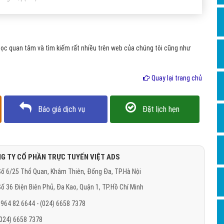
Hỏi đ
Thiết 
Quảng
ọc quan tâm và tìm kiếm rất nhiều trên web của chúng tôi cũng như
Quảng
Quay lại trang chủ
Định n
Nghĩa l
Báo giá dịch vụ
Đặt lịch hẹn
Phần 
G TY CỔ PHẦN TRỰC TUYẾN VIỆT ADS
ố 6/25 Thổ Quan, Khâm Thiên, Đống Đa, TP.Hà Nội
ố 36 Điện Biên Phủ, Đa Kao, Quận 1, TP.Hồ Chí Minh
964 82 6644 - (024) 6658 7378
(024) 6658 7378