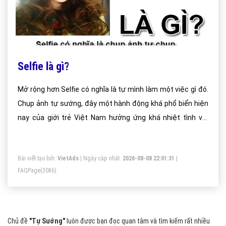
Selfie là gì?
Mở rộng hơn Selfie có nghĩa là tự mình làm một việc gì đó.
Chụp ảnh tự sướng, đây một hành động khá phổ biển hiện
nay của giới trẻ Việt Nam hưởng ứng khá nhiệt tình với
phong trào này.
Bài viết tạo bởi:
VietAds
| Ngày cập nhật:
2026-08-08 22:01:31
|
FAQPage
(2086)
Chủ đề
"Tự Sướng"
luôn được bạn đọc quan tâm và tìm kiếm rất nhiều