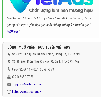
"VietAds gửi lời cảm ơn tới quý khách hàng đã luôn tin dùng dịch vụ
quảng cáo trực tuyến hiệu quả suốt chặng đường 9 năm vừa qua! -
FAQPage
"
CÔNG TY CỔ PHẦN TRỰC TUYẾN VIỆT ADS
Số 6/25 Thổ Quan, Khâm Thiên, Đống Đa, TP.Hà Nội
Số 36 Điện Biên Phủ, Đa Kao, Quận 1, TP.Hồ Chí Minh
0964 82 6644 - (024) 6658 7378
(024) 6658 7378
support@vietadsgroup.vn
https://vietadsgroup.vn