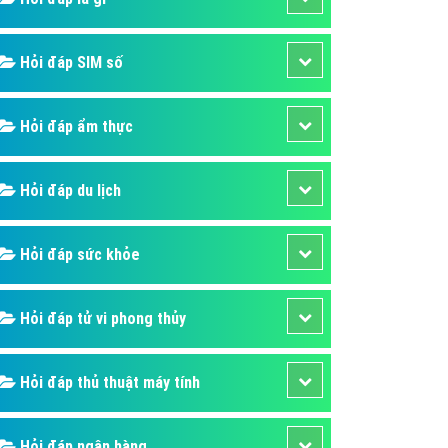
ụ Domain & Hosting
áp phần mềm
Hỏi đáp SIM số
áp quảng cáo TVC
p quảng cáo mobile
Hỏi đáp ẩm thực
p quảng cáo Online
áp quảng cáo Skype
Hỏi đáp du lịch
p Domain & Hosting
Hỏi đáp sức khỏe
p viết bài Marketing
 cáo Youtube
Hỏi đáp tử vi phong thủy
ụ quảng cáo Youtube
ụ quảng cáo Cốc Cốc
Hỏi đáp thủ thuật máy tính
ụ quảng cáo Tiktok
ụ quảng cáo Zalo
Hỏi đáp ngân hàng