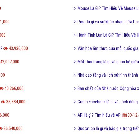
đáo?
Bạn đã hiểu seo phi là gì, bây giờ là lúc bạn muốn thực hiện
vài tấm ảnh để đăng lên facebook, hoặc đơn giản chỉ để giữ
kỉ niệm. Hãy xem những gợi ý về tư thế seo phi dưới đây,
chúng sẽ giúp bạn có được bức ảnh đẹp và ấn tượng, giúp
tăng like trên facebook.
|
FAQPage
(18268) - No Audio
Selfie là gì?
Mở rộng hơn Selfie có nghĩa là tự mình làm một việc gì đó.
Chụp ảnh tự sướng, đây một hành động khá phổ biển hiện
nay của giới trẻ Việt Nam hưởng ứng khá nhiệt tình với
phong trào này.