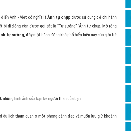
Dịch v
Hỏi đ
điển Anh - Việt có nghĩa là
Ảnh tự chụp
được sử dụng để chỉ hành
Hỏi đ
t bị di động còn được gọi tắt là "Tự sướng" "Ảnh tự chụp. Mở rộng
Hỏi đá
ảnh tự sướng,
đây một hành động khá phổ biển hiện nay của giới trẻ
Hỏi đá
Hỏi đ
Hỏi đá
Hỏi đá
Quảng
Dịch v
Dịch v
Dịch v
Dịch v