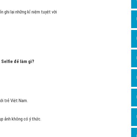
Hỏi đ
Thiết 
k những hình ảnh của bạn bè người thân của bạn.
Quảng
hi du lịch tham quan ở một phong cảnh đẹp và muốn lưu giữ khoảnh
Quảng
Định n
Nghĩa l
 ghi lại những kỉ niệm tuyệt vời
Phần 