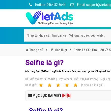
Hotline: 0964 82 6644
Email: support@vietads
Trang chủ
Hỏi đáp là gì
Selfie Là Gì? Tìm Hiểu Về S
Selfie là gì?
Mở rộng hơn Selfie có nghĩa là tự mình làm một việc gì đó. Chụp ảnh tự
Bài viết tạo bởi:
VietAds
| Lượt xem bài viết:
994,651
(View) | Ngày cậ
Ðánh giá:
1
2
3
4
5
(
5
sao
8
đánh giá)
MỤC LỤC BÀI VIẾT
[HIỆN]
Selfie là gì?