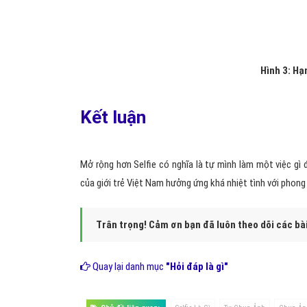
Hình 2:
Hạn chế của Selfie là gì?
Selfie
có thể gây nghiện nhất là đối với bộ phận g
Selfie
gây tạo ảnh hưởng không tốt nếu người ch