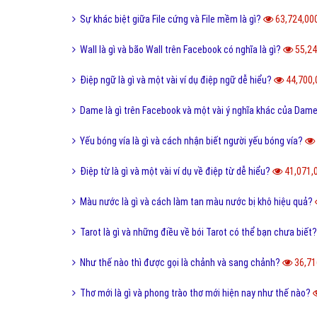
Bài viết tạo bởi:
VietAds
| Ngày cập nhật:
2024-12-30 15:29:04