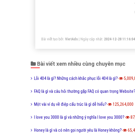
Gọi CSKH
Đặt câu hỏi
CÔ
"VietAds gửi lời cảm ơn tới quý khách hàng đã
luôn tin dùng dịch vụ quảng cáo trực tuyến
hiệu quả suốt chặng đường 9 năm vừa qua! -
FAQPage
"
Một vài bài viết cùng chủ đề "Selfie Là