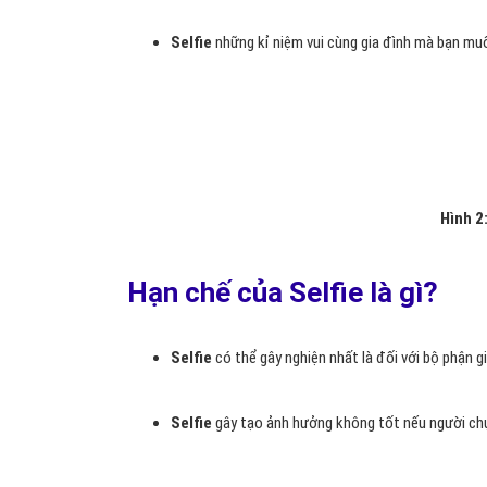
Selfie để làm gì?
Selfie
rất phổ biến trên trên mạng xã hội Faceboo
Selfie
trong thực tế cuộc sống của chính bạn k
khắc đó.
Selfie
những kỉ niệm vui cùng gia đình mà bạn muốn