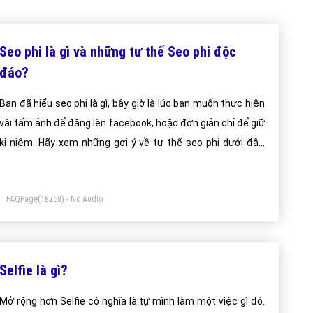
n chế của
Selfie là gì?
 đó.
Chụp ảnh tự sướng,
đây một hành động khá phổ biển hiện nay
trào này.
i viết trên Website VietAdsGroup.Vn của công ty chúng tôi!
Quay lại trang chủ
h Tự Sướng
Tự Sướng