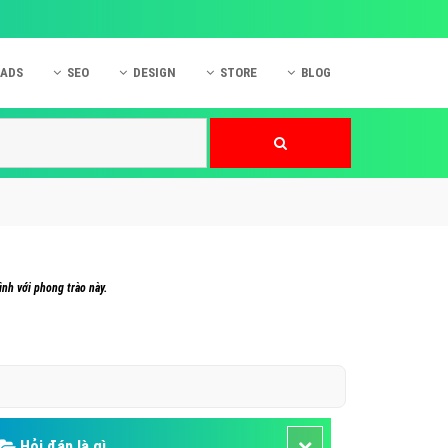
 ADS
SEO
DESIGN
STORE
BLOG
ner
 cáo Mobile
SEO Website
Thiết kế Web
nner
p quảng cáo Instagram
Dịch vụ SEO Website
Thiết kế Website
 cáo Zalo
Hỏi đáp SEO Google
Danh sách Website
 cáo Instagram
Thiết kế Landing Page
cáo Online
Dịch vụ thiết kế Website
nh với phong trào này.
 cáo Skype
Hỏi đáp Website
 cáo TVC
 cáo Cốc Cốc
mềm ứng dụng hay
Hỏi đáp là gì