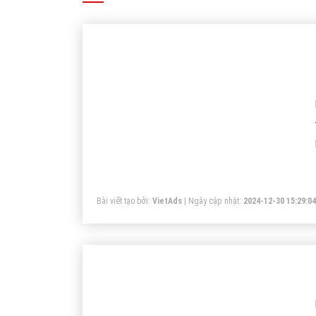
Hình 3:
Hạ
Kết luận
Mở rộng hơn Selfie có nghĩa là tự mình làm một việc gì
của giới trẻ Việt Nam hưởng ứng khá nhiệt tình với phong 
Trân trọng! Cảm ơn bạn đã luôn theo dõi các bà
Quay lại danh mục
"Hỏi đáp là gì"
Chủ đề liên quan:
Selfie Là Gì
Tự Chụp Ảnh
Chụp Ản