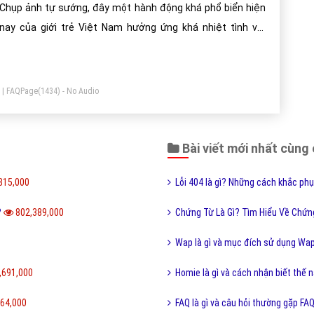
Báo giá dịch vụ
Đặt lịch hẹn
NG TY CỔ PHẦN TRỰC TUYẾN VIỆT ADS
Số 6/25 Thổ Quan, Khâm Thiên, Đống Đa, TP.Hà Nội
Số 36 Điện Biên Phủ, Đa Kao, Quận 1, TP.Hồ Chí Minh
0964 82 6644 - (024) 6658 7378
(024) 6658 7378
support@vietadsgroup.vn
https://vietadsgroup.vn
 Gì"
Seo phi là gì và những tư thế Seo phi độc