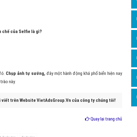
 Selfie để làm gì?
iới trẻ Việt Nam.
ụp ảnh không có ý thức.