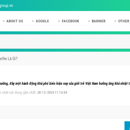
group.vn
ABOUT US
GOOGLE
FACEBOOK
BANNER
OTHER
Giới thiệu công ty Việt Ads
Kinh nghiệm quảng cáo Google
Kinh nghiệm quảng cáo Facebook
Dịch vụ quảng cáo Ban
Quảng
Hướng dẫn thanh toán Việt Ads
Kiến thức quảng cáo Google
Dịch vụ quảng cáo Facebook
Hỏi đáp quảng cáo Ba
Hỏi đá
Chính sách bảo mật Việt Ads
Dịch vụ quảng cáo Google
Kiến thức quảng cáo Facebook
Quảng cáo Banner
Quảng
elfie Là Gì?
Chính sách bảo hành & bảo trì Việt Ads
Quảng cáo Google Adwords
Quảng cáo Facebook
Quảng
Liên hệ Việt Ads
Các hình thức quảng cáo Google
Hỏi đáp Facebook
Quảng 
 sướng, đây một hành động khá phổ biển hiện nay của giới trẻ Việt Nam hưởng ứng khá nhiệt tì
Chính sách đại lý Việt Ads
Hướng dẫn chạy quảng cáo Google
Quảng
p nhật nội dung gần nhất:
28-12-2024 11:16:04
Tiện ích mở rộng quảng cáo Google
Quảng
Hỏi đáp Google
Quảng
Phần 