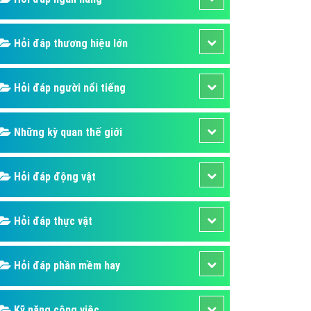
áp quảng cáo Youtube
kế ứng dụng
Hỏi đáp thương hiệu lớn
 cáo Cốc Cốc hiệu quả
Hỏi đáp người nổi tiếng
 cáo Zalo chuyên nghiệp
ghĩa
Những kỳ quan thế giới
à gì
mềm ứng dụng hay
Hỏi đáp động vật
Hỏi đáp thực vật
Hỏi đáp phần mềm hay
Kỹ năng công việc