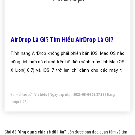
AirDrop Là Gì? Tìm Hiểu AirDrop Là Gì?
Tính năng AirDrop không phải phiên bản iOS, Mac OS nào
cũng tích hợp nó chỉ có trên hệ điều hành máy tính Mac OS
X Lion(10.7) và iOS 7 trở lên chỉ dành cho các máy từ
iPhone 5 trở về sau, iPad mini và iPad 4,các iPhone 4/4S
hay iPad thế hệ thứ 3 trở về trước sẽ không có tính năng
Bài viết tạo bởi:
VietAds
| Ngày cập nhật:
2026-08-04 23:37:18
|
Đăng
này.
nhập
(1128)
Chủ đề
"ứng dụng chia sẻ dữ liệu"
luôn được bạn đọc quan tâm và tìm