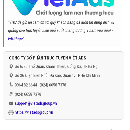
"VietAds gửi lời cảm ơn tới quý khách hàng đã luôn tin dùng dịch vụ
quảng cáo trực tuyến hiệu quả suốt chặng đường 9 năm vừa qua! -
FAQPage
"
CÔNG TY CỔ PHẦN TRỰC TUYẾN VIỆT ADS
Số 6/25 Thổ Quan, Khâm Thiên, Đống Đa, TP.Hà Nội
Số 36 Điện Biên Phủ, Đa Kao, Quận 1, TP.Hồ Chí Minh
0964 82 6644 - (024) 6658 7378
(024) 6658 7378
support@vietadsgroup.vn
https://vietadsgroup.vn