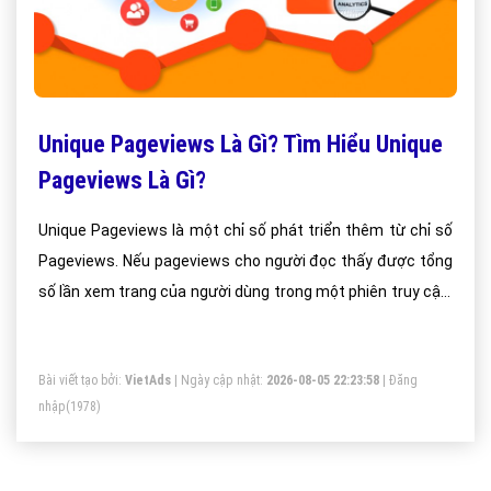
Unique Pageviews Là Gì? Tìm Hiểu Unique
Pageviews Là Gì?
Unique Pageviews là một chỉ số phát triển thêm từ chỉ số
Pageviews. Nếu pageviews cho người đọc thấy được tổng
số lần xem trang của người dùng trong một phiên truy cập,
thì Unique pageviews lại chỉ cho chúng ta những trang nào
trên site được xem trong một phiên truy cập của người
Bài viết tạo bởi:
VietAds
| Ngày cập nhật:
2026-08-05 22:23:58
|
Đăng
dùng.
nhập
(1978)