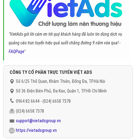
"VietAds gửi lời cảm ơn tới quý khách hàng đã luôn tin dùng dịch vụ
quảng cáo trực tuyến hiệu quả suốt chặng đường 9 năm vừa qua! -
FAQPage
"
CÔNG TY CỔ PHẦN TRỰC TUYẾN VIỆT ADS
Số 6/25 Thổ Quan, Khâm Thiên, Đống Đa, TP.Hà Nội
Số 36 Điện Biên Phủ, Đa Kao, Quận 1, TP.Hồ Chí Minh
0964 82 6644 - (024) 6658 7378
(024) 6658 7378
support@vietadsgroup.vn
https://vietadsgroup.vn