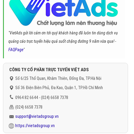
"VietAds gửi lời cảm ơn tới quý khách hàng đã luôn tin dùng dịch vụ
quảng cáo trực tuyến hiệu quả suốt chặng đường 9 năm vừa qua! -
FAQPage
"
CÔNG TY CỔ PHẦN TRỰC TUYẾN VIỆT ADS
Số 6/25 Thổ Quan, Khâm Thiên, Đống Đa, TP.Hà Nội
Số 36 Điện Biên Phủ, Đa Kao, Quận 1, TP.Hồ Chí Minh
0964 82 6644 - (024) 6658 7378
(024) 6658 7378
support@vietadsgroup.vn
https://vietadsgroup.vn