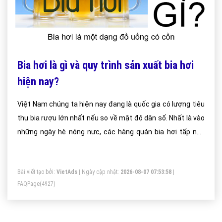
Bia hơi là gì và quy trình sản xuất bia hơi
hiện nay?
Việt Nam chúng ta hiện nay đang là quốc gia có lượng tiêu
thụ bia rượu lớn nhất nếu so về mật độ dân số. Nhất là vào
những ngày hè nóng nực, các hàng quán bia hơi tấp nập
người ra người vào đông như trẩy hội.
Bài viết tạo bởi:
VietAds
| Ngày cập nhật:
2026-08-07 07:53:58
|
FAQPage
(4927)