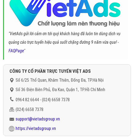
"VietAds gửi lời cảm ơn tới quý khách hàng đã luôn tin dùng dịch vụ
quảng cáo trực tuyến hiệu quả suốt chặng đường 9 năm vừa qua! -
FAQPage
"
CÔNG TY CỔ PHẦN TRỰC TUYẾN VIỆT ADS
Số 6/25 Thổ Quan, Khâm Thiên, Đống Đa, TP.Hà Nội
Số 36 Điện Biên Phủ, Đa Kao, Quận 1, TP.Hồ Chí Minh
0964 82 6644 - (024) 6658 7378
(024) 6658 7378
support@vietadsgroup.vn
https://vietadsgroup.vn