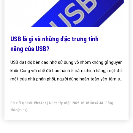
USB là gì và những đặc trưng tính
năng của USB?
USB đạt độ bền cao nhờ sử dụng vỏ nhôm không gỉ nguyên
khối. Cùng với chế độ bảo hành 5 năm chính hãng, một đổi
một của nhà phân phối, người dùng hoàn toàn yên tâm sử
dụng mà không cần lo lắng về những thiệt hại tiềm ẩn của
sản phẩm. Chất liệu nhôm cũng giúp USB cách điện hoàn
Bài viết tạo bởi:
VietAds
| Ngày cập nhật:
2026-08-06 06:47:34
|
Đăng
toàn, tránh châm chích hay giật điện trong quá trình sử
nhập
(2869)
dụng