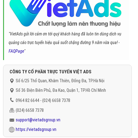
"VietAds gửi lời cảm ơn tới quý khách hàng đã luôn tin dùng dịch vụ
quảng cáo trực tuyến hiệu quả suốt chặng đường 9 năm vừa qua! -
FAQPage
"
CÔNG TY CỔ PHẦN TRỰC TUYẾN VIỆT ADS
Số 6/25 Thổ Quan, Khâm Thiên, Đống Đa, TP.Hà Nội
Số 36 Điện Biên Phủ, Đa Kao, Quận 1, TP.Hồ Chí Minh
0964 82 6644 - (024) 6658 7378
(024) 6658 7378
support@vietadsgroup.vn
https://vietadsgroup.vn