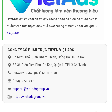
"VietAds gửi lời cảm ơn tới quý khách hàng đã luôn tin dùng dịch vụ
quảng cáo trực tuyến hiệu quả suốt chặng đường 9 năm vừa qua! -
FAQPage
"
CÔNG TY CỔ PHẦN TRỰC TUYẾN VIỆT ADS
Số 6/25 Thổ Quan, Khâm Thiên, Đống Đa, TP.Hà Nội
Số 36 Điện Biên Phủ, Đa Kao, Quận 1, TP.Hồ Chí Minh
0964 82 6644 - (024) 6658 7378
(024) 6658 7378
support@vietadsgroup.vn
https://vietadsgroup.vn