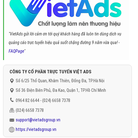
"VietAds gửi lời cảm ơn tới quý khách hàng đã luôn tin dùng dịch vụ
quảng cáo trực tuyến hiệu quả suốt chặng đường 9 năm vừa qua! -
FAQPage
"
CÔNG TY CỔ PHẦN TRỰC TUYẾN VIỆT ADS
Số 6/25 Thổ Quan, Khâm Thiên, Đống Đa, TP.Hà Nội
Số 36 Điện Biên Phủ, Đa Kao, Quận 1, TP.Hồ Chí Minh
0964 82 6644 - (024) 6658 7378
(024) 6658 7378
support@vietadsgroup.vn
https://vietadsgroup.vn