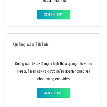
VietAds với đội ngũ SEOer giàu kinh nghiệm được đào
tạo bài bản tại các trung tâm SEO lớn như: Litado,
Inet, Vietmoz, Vinalink
XEM CHI TIẾT
Quảng cáo Youtube