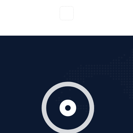
VietAds với đội ngũ chuyên viên tư ấn am hiểu về
chiến dịch quảng cáo Youtube sẽ tư vấn bạn giải pháp
tối ưu, hiệu quả nhất
XEM CHI TIẾT
Thiết kế Website