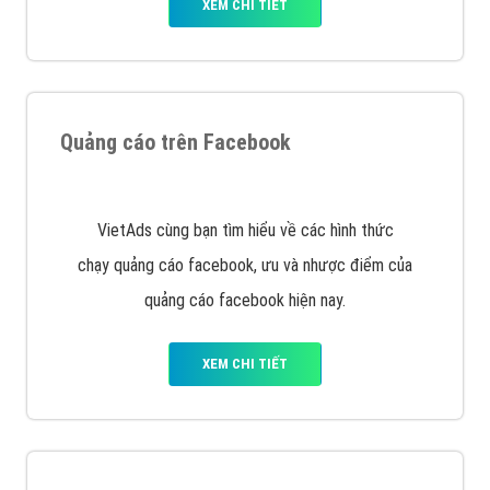
Nếu bạn đang cần quảng cáo, thiết kế web,
phát
triển Website cho doanh nghiệp mình
. Đừng chần
chừ hãy nhấc máy lên và gọi ngay cho chúng tôi theo
Hotline: 0964 82 6644 (24/7) hoặc email:
support@vietadsgroup.vn
để được tư vấn chuyên
sâu về giải pháp marketing hiệu quả cho doanh nghiệp
bạn!