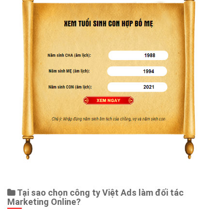
Web Store
Dịch vụ liên quan
Other Ads
Quảng Cáo Google
App
Tài liệu