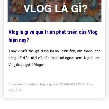
Vlog là gì và quá trình phát triển của Vlog
hiện nay?
Thay vì viết tác giả dùng lời nói, hình ảnh, âm thanh, ánh
sáng để diễn tả ý đồ của mình tới người xem. Người làm
Vlog được gọi là Vloger.
Bài viết tạo bởi:
VietAds
| Ngày cập nhật:
2026-08-07 06:45:10
|
Đăng
nhập
(3758)