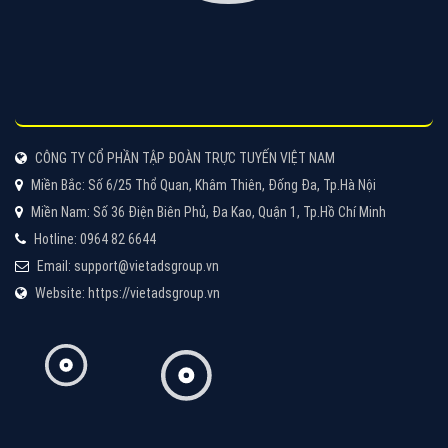
Tìm công ty thiết kế website uy tín, chuyên nghiệp tại
Hà Nội là rất khó cho khách hàng. VietAds xin giới
thiệu công ty thiết kế Viet
XEM CHI TIẾT
Quảng cáo Cốc Cốc