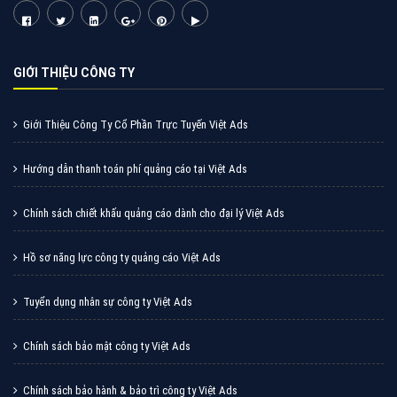
Cốc Cốc là trình duyệt web trực tuyến hiệu quả, hãy
cùng VietAds tìm hiểu về các hình thức quảng cáo
của trình duyệt Cốc Cốc
XEM CHI TIẾT
Quảng cáo Zalo