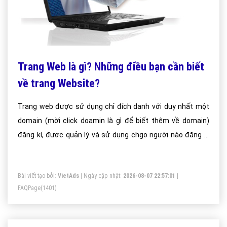
Trang Web là gì? Những điều bạn cần biết
về trang Website?
Trang web được sử dụng chỉ đích danh với duy nhất một
domain (mời click doamin là gì để biết thêm về domain)
đăng kí, được quản lý và sử dụng chgo người nào đăng kí
trước tiên.
Bài viết tạo bởi:
VietAds
| Ngày cập nhật:
2026-08-07 22:57:01
|
FAQPage
(1401)