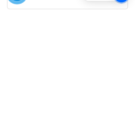
Quảng cáo TikTok
Quảng cáo tiktok đang là hình thức quảng cáo video
hiệu quả hiện nay và được nhiều doanh nghiệp lựa
chọn quảng cáo video