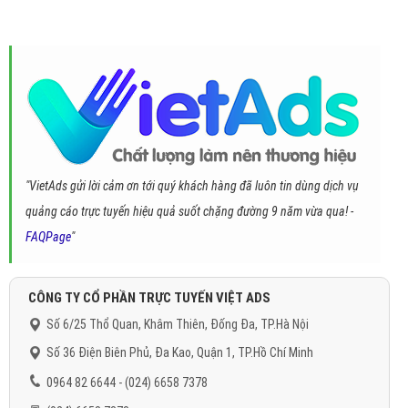
"VietAds gửi lời cảm ơn tới quý khách hàng đã luôn tin dùng dịch vụ
quảng cáo trực tuyến hiệu quả suốt chặng đường 9 năm vừa qua! -
FAQPage
"
CÔNG TY CỔ PHẦN TRỰC TUYẾN VIỆT ADS
Số 6/25 Thổ Quan, Khâm Thiên, Đống Đa, TP.Hà Nội
Số 36 Điện Biên Phủ, Đa Kao, Quận 1, TP.Hồ Chí Minh
0964 82 6644 - (024) 6658 7378