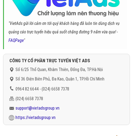
"VietAds gửi lời cảm ơn tới quý khách hàng đã luôn tin dùng dịch vụ
quảng cáo trực tuyến hiệu quả suốt chặng đường 9 năm vừa qua! -
FAQPage
"
CÔNG TY CỔ PHẦN TRỰC TUYẾN VIỆT ADS
Số 6/25 Thổ Quan, Khâm Thiên, Đống Đa, TP.Hà Nội
Số 36 Điện Biên Phủ, Đa Kao, Quận 1, TP.Hồ Chí Minh
0964 82 6644 - (024) 6658 7378
(024) 6658 7378
support@vietadsgroup.vn
https://vietadsgroup.vn