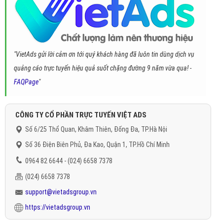
"VietAds gửi lời cảm ơn tới quý khách hàng đã luôn tin dùng dịch vụ
quảng cáo trực tuyến hiệu quả suốt chặng đường 9 năm vừa qua! -
FAQPage
"
CÔNG TY CỔ PHẦN TRỰC TUYẾN VIỆT ADS
Số 6/25 Thổ Quan, Khâm Thiên, Đống Đa, TP.Hà Nội
Số 36 Điện Biên Phủ, Đa Kao, Quận 1, TP.Hồ Chí Minh
0964 82 6644 - (024) 6658 7378
(024) 6658 7378
support@vietadsgroup.vn
https://vietadsgroup.vn