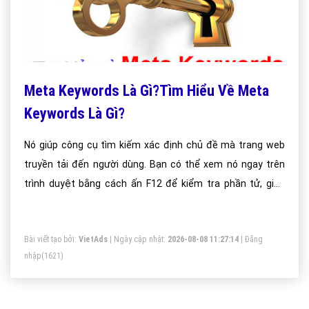
Meta Keywords Là Gì?Tìm Hiểu Về Meta
Keywords Là Gì?
Nó giúp công cụ tìm kiếm xác định chủ đề mà trang web
truyền tải đến người dùng. Bạn có thể xem nó ngay trên
trình duyệt bằng cách ấn F12 để kiểm tra phần tử, giao
diện code
Bài viết tạo bởi:
VietAds
| Ngày cập nhật:
2026-08-08 11:27:14
|
Đăng
nhập
(1621)