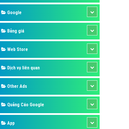
áp quảng cáo Youtube
Google
kế ứng dụng
 cáo Cốc Cốc hiệu quả
Bảng giá
 cáo Zalo chuyên nghiệp
ghĩa
Web Store
à gì
Dịch vụ liên quan
mềm ứng dụng hay
Other Ads
Quảng Cáo Google
App