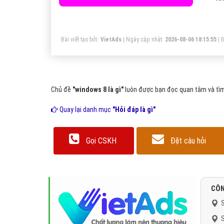
Bài viết tạo bởi:
VietAds
| Ngày cập nhật:
2026-08-06 18:15:55
|
Đ
Chủ đề
"windows 8 là gì"
luôn được bạn đọc quan tâm và tìm 
Quay lại danh mục
"Hỏi đáp là gì"
Gọi CSKH
Đặt câu hỏi
CÔN
S
S