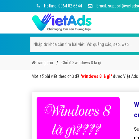
Hotline: 0964 82 6644
Email: support@vietads
Trang chủ
Chủ đề windows 8 là gì
Một số bài viết theo chủ đề
"windows 8 là gì"
được Việt Ads c
W
c
Sự
nh