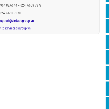
Hỏi đ
964 82 6644 - (024) 6658 7378
(024) 6658 7378
Thiết 
support@vietadsgroup.vn
Quảng
ttps://vietadsgroup.vn
Quảng
Định n
Nghĩa l
Phần 