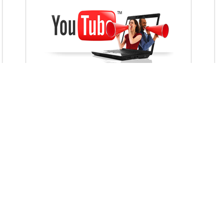
VietAds với đội ngũ chuyên viên tư ấn am
hiểu về chiến dịch quảng cáo Youtube sẽ tư
vấn bạn giải pháp tối ưu, hiệu quả nhất
XEM CHI TIẾT