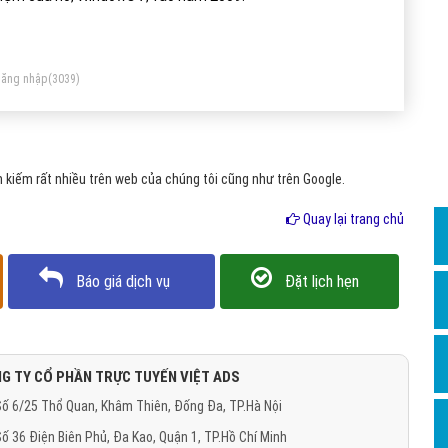
Dịch v
Hỏi đ
Hỏi đ
ăng nhập
(3039)
Hỏi đá
Hỏi đá
kiếm rất nhiều trên web của chúng tôi cũng như trên Google.
Hỏi đ
Hỏi đá
Quay lại trang chủ
Hỏi đá
Báo giá dịch vụ
Đặt lịch hẹn
Quảng
Dịch v
Dịch v
G TY CỔ PHẦN TRỰC TUYẾN VIỆT ADS
Dịch v
ố 6/25 Thổ Quan, Khâm Thiên, Đống Đa, TP.Hà Nội
Dịch v
ố 36 Điện Biên Phủ, Đa Kao, Quận 1, TP.Hồ Chí Minh