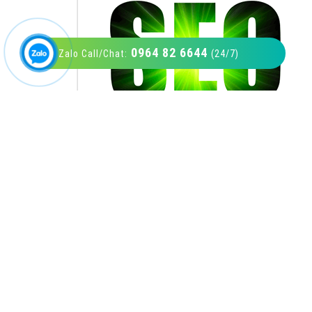
0964 82 6644
Zalo Call/Chat:
(24/7)
VietAds với đội ngũ SEOer giàu kinh nghiệm
được đào tạo bài bản tại các trung tâm SEO
lớn như: Litado, Inet, Vietmoz, Vinalink
XEM CHI TIẾT