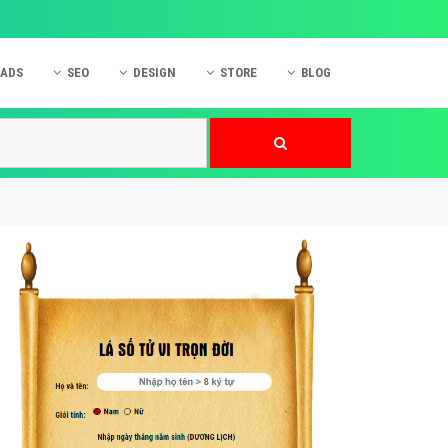
 ADS
SEO
DESIGN
STORE
BLOG
ner
 cáo Mobile
SEO Website
Thiết kế Web
nner
p quảng cáo Instagram
Dịch vụ SEO Website
Thiết kế Website
 cáo Zalo
Hỏi đáp SEO Google
Danh sách Website
 cáo Instagram
Thiết kế Landing Page
cáo Online
Dịch vụ thiết kế Website
 cáo Skype
Hỏi đáp Website
 cáo TVC
 cáo Cốc Cốc
mềm ứng dụng hay