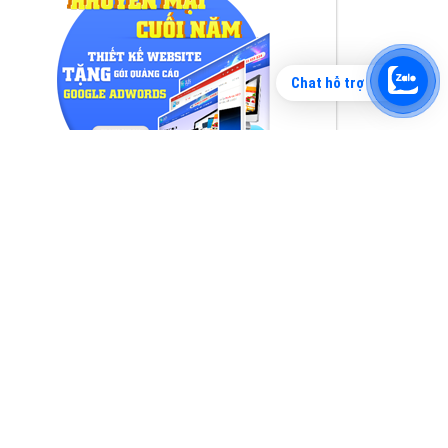
Chat hỗ trợ
Tìm công ty thiết kế website uy tín, chuyên
nghiệp tại Hà Nội là rất khó cho khách hàng.
VietAds xin giới thiệu công ty thiết kế Viet
XEM CHI TIẾT