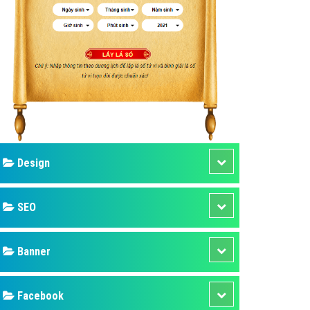
ụ Domain & Hosting
áp phần mềm
áp quảng cáo TVC
p quảng cáo mobile
p quảng cáo Online
áp quảng cáo Skype
p Domain & Hosting
Design
p viết bài Marketing
 cáo Youtube
SEO
ụ quảng cáo Youtube
ụ quảng cáo Cốc Cốc
Banner
ụ quảng cáo Tiktok
Facebook
ụ quảng cáo Zalo