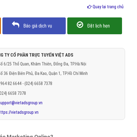
Quay lại trang chủ
Báo giá dịch vụ
Đặt lịch hẹn
G TY CỔ PHẦN TRỰC TUYẾN VIỆT ADS
ố 6/25 Thổ Quan, Khâm Thiên, Đống Đa, TP.Hà Nội
ố 36 Điện Biên Phủ, Đa Kao, Quận 1, TP.Hồ Chí Minh
964 82 6644 - (024) 6658 7378
(024) 6658 7378
support@vietadsgroup.vn
ttps://vietadsgroup.vn
tác Marketing Online?