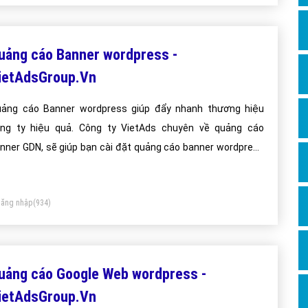
Hỏi đ
Thiết 
uảng cáo Banner wordpress -
Quảng
ietAdsGroup.Vn
Quảng
ảng cáo Banner wordpress giúp đẩy nhanh thương hiệu
Định n
ng ty hiệu quả. Công ty VietAds chuyên về quảng cáo
Nghĩa l
nner GDN, sẽ giúp bạn cài đặt quảng cáo banner wordpress
Phần 
i ưu chi phí thấp, tiếp cận khách hàng một cách nhanh chóng
 hiệu quả.
ăng nhập
(934)
uảng cáo Google Web wordpress -
ietAdsGroup.Vn