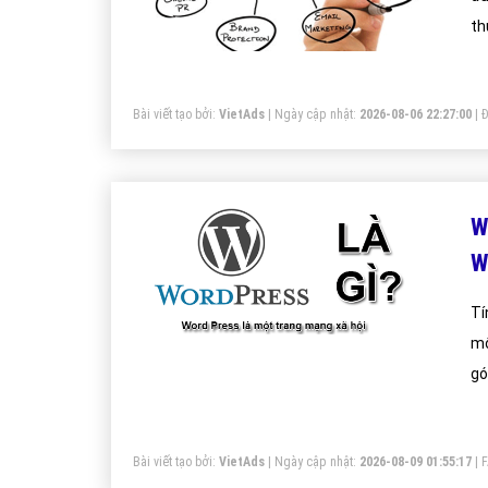
th
Bài viết tạo bởi:
VietAds
| Ngày cập nhật:
2026-08-06 22:27:00
|
Đ
W
W
Tí
mộ
gó
ng
Bài viết tạo bởi:
VietAds
| Ngày cập nhật:
2026-08-09 01:55:17
|