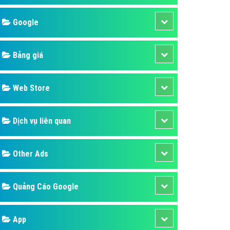
áp quảng cáo Youtube
Google
kế ứng dụng
 cáo Cốc Cốc hiệu quả
Bảng giá
 cáo Zalo chuyên nghiệp
ghĩa
Web Store
à gì
Dịch vụ liên quan
mềm ứng dụng hay
Other Ads
Quảng Cáo Google
App