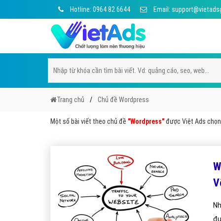
Hotline: 0964 82 6644
Email: support@vietads
Trang chủ
Chủ đề Wordpress
Một số bài viết theo chủ đề
"Wordpress"
được Việt Ads chọn l
W
V
Nh
đư