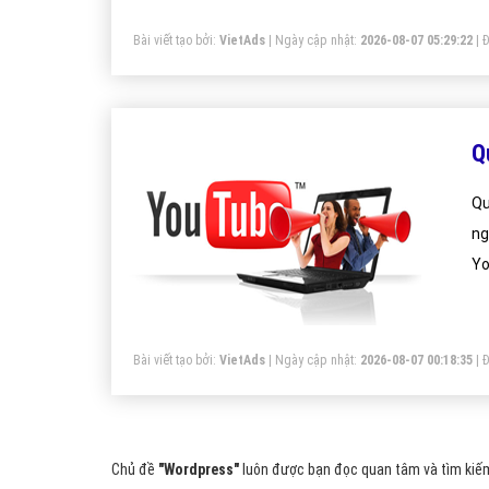
Bài viết tạo bởi:
VietAds
| Ngày cập nhật:
2026-08-07 05:29:22
|
Đ
Q
Qu
ng
Yo
đạ
mì
Bài viết tạo bởi:
VietAds
| Ngày cập nhật:
2026-08-07 00:18:35
|
Đ
Chủ đề
"Wordpress"
luôn được bạn đọc quan tâm và tìm kiếm 