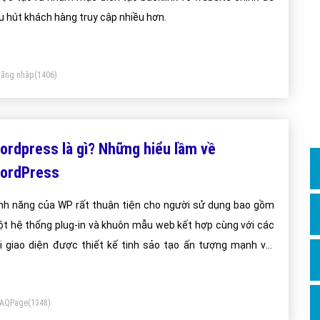
Dịch v
u hút khách hàng truy cập nhiều hơn.
Hỏi đ
Hỏi đ
ăng nhập
(1406)
Hỏi đá
Hỏi đá
Hỏi đ
ordpress là gì? Những hiểu lầm về
Hỏi đá
ordPress
Hỏi đá
nh năng của WP rất thuận tiện cho người sử dụng bao gồm
Quảng
t hệ thống plug-in và khuôn mẫu web kết hợp cùng với các
Dịch v
i giao diện được thiết kế tinh sảo tạo ấn tượng mạnh với
Dịch v
ười dùng.
Dịch v
FAQPage
(1348)
Dịch v