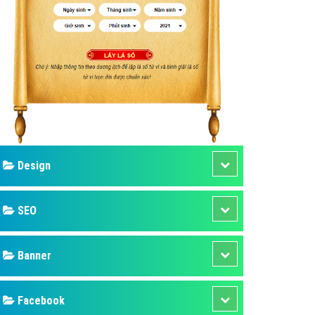
ụ Domain & Hosting
áp phần mềm
áp quảng cáo TVC
p quảng cáo mobile
p quảng cáo Online
áp quảng cáo Skype
p Domain & Hosting
Design
p viết bài Marketing
 cáo Youtube
SEO
ụ quảng cáo Youtube
ụ quảng cáo Cốc Cốc
Banner
ụ quảng cáo Tiktok
Facebook
ụ quảng cáo Zalo