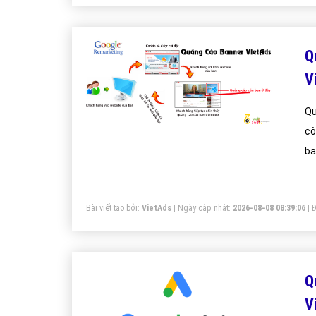
Q
V
Qu
cô
ba
tố
và
Bài viết tạo bởi:
VietAds
| Ngày cập nhật:
2026-08-08 08:39:06
|
Đ
Q
V