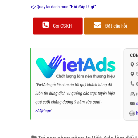
Quay lại danh mục
"Hỏi đáp là gì"
Gọi CSKH
Đặt câu hỏi
CÔN
S
S
0
"VietAds gửi lời cảm ơn tới quý khách hàng đã
luôn tin dùng dịch vụ quảng cáo trực tuyến hiệu
quả suốt chặng đường 9 năm vừa qua! -
FAQPage
"
h
Tại sao chọn công ty Việt Ads làm đối 