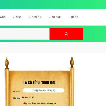
 ADS
SEO
DESIGN
STORE
BLOG
ner
 cáo Mobile
SEO Website
Thiết kế Web
nner
p quảng cáo Instagram
Dịch vụ SEO Website
Thiết kế Website
 cáo Zalo
Hỏi đáp SEO Google
Danh sách Website
 cáo Instagram
Thiết kế Landing Page
cáo Online
Dịch vụ thiết kế Website
 cáo Skype
Hỏi đáp Website
 cáo TVC
 cáo Cốc Cốc
mềm ứng dụng hay