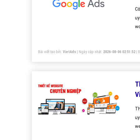
Cô
uy
wo
tì
Bài viết tạo bởi:
VietAds
| Ngày cập nhật:
2026-08-06 02:51:52
|
Đ
T
V
Th
uy
we
hà