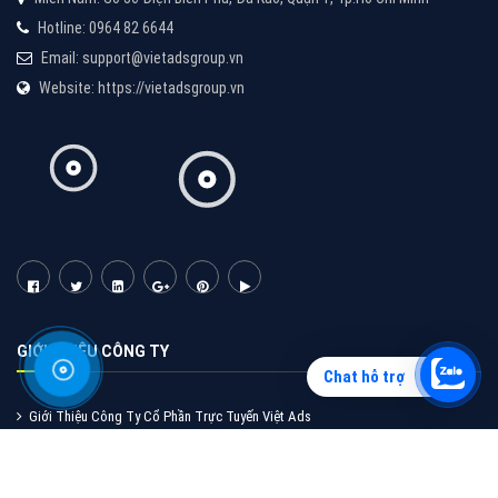
CÔNG TY CỔ PHẦN TẬP ĐOÀN TRỰC TUYẾN VIỆT NAM
Miền Bắc: Số 6/25 Thổ Quan, Khâm Thiên, Đống Đa, Tp.Hà Nội
Chat hỗ trợ
Miền Nam: Số 36 Điện Biên Phủ, Đa Kao, Quận 1, Tp.Hồ Chí Minh
Hotline: 0964 82 6644
Email: support@vietadsgroup.vn
Website: https://vietadsgroup.vn