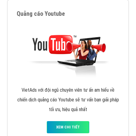
VietAds với đội ngũ SEOer giàu kinh nghiệm được đào
tạo bài bản tại các trung tâm SEO lớn như: Litado,
Inet, Vietmoz, Vinalink
XEM CHI TIẾT
Quảng cáo Youtube