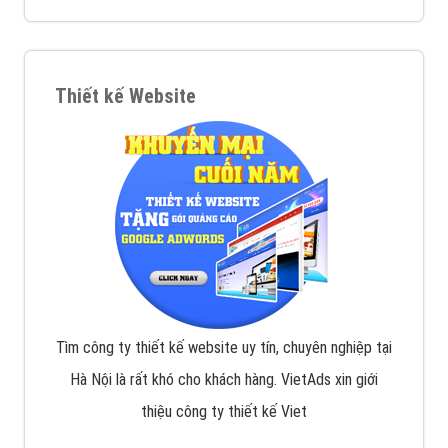
VietAds với đội ngũ chuyên viên tư ấn am hiểu về
chiến dịch quảng cáo Youtube sẽ tư vấn bạn giải pháp
tối ưu, hiệu quả nhất
XEM CHI TIẾT
Thiết kế Website