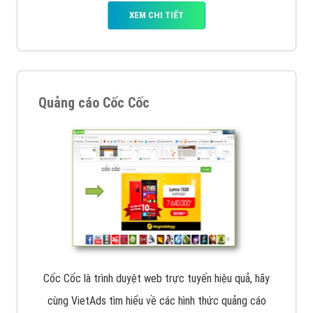
Tìm công ty thiết kế website uy tín, chuyên nghiệp tại
Hà Nội là rất khó cho khách hàng. VietAds xin giới
thiệu công ty thiết kế Viet
XEM CHI TIẾT