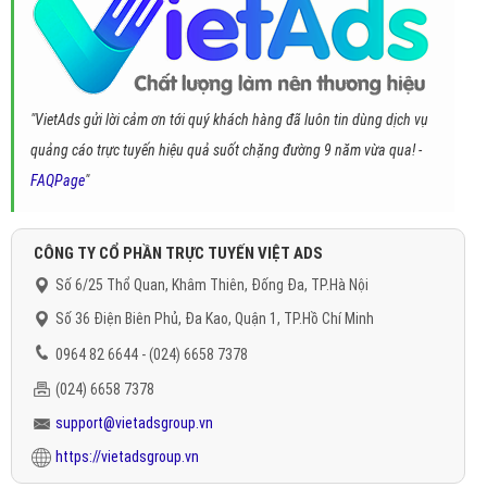
"VietAds gửi lời cảm ơn tới quý khách hàng đã luôn tin dùng dịch vụ
quảng cáo trực tuyến hiệu quả suốt chặng đường 9 năm vừa qua! -
FAQPage
"
CÔNG TY CỔ PHẦN TRỰC TUYẾN VIỆT ADS
Số 6/25 Thổ Quan, Khâm Thiên, Đống Đa, TP.Hà Nội
Số 36 Điện Biên Phủ, Đa Kao, Quận 1, TP.Hồ Chí Minh
0964 82 6644 - (024) 6658 7378
(024) 6658 7378
support@vietadsgroup.vn
https://vietadsgroup.vn