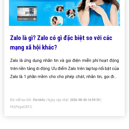
Zalo là gì? Zalo có gì đặc biệt so với các
mạng xã hội khác?
Zalo là ứng dụng nhắn tin và gọi điện miễn phí hoạt động
trên nền tảng di động. Ưu điểm Zalo trên laptop nổi bật của
Zalo là 1 phần mềm cho cho phép chát, nhắn tin, gọi điện
miễn phí. Zalo còn là 1 mạng xã hội thân thiện với người
dùng Việt Nam, đặc biệt là giới trẻ. Lần đầu tiên, người Việt
Bài viết tạo bởi:
VietAds
| Ngày cập nhật:
2026-08-06 16:59:39
|
đã phát triển được 1 mạng xã hội có người dùng rộng rãi,
FAQPage
(2831)
phổ biến. Nó là phần mềm tìm kiếm tình yêu hữu hiệu nhất.