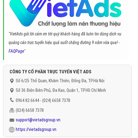
"VietAds gửi lời cảm ơn tới quý khách hàng đã luôn tin dùng dịch vụ
quảng cáo trực tuyến hiệu quả suốt chặng đường 9 năm vừa qua! -
FAQPage
"
CÔNG TY CỔ PHẦN TRỰC TUYẾN VIỆT ADS
Số 6/25 Thổ Quan, Khâm Thiên, Đống Đa, TP.Hà Nội
Số 36 Điện Biên Phủ, Đa Kao, Quận 1, TP.Hồ Chí Minh
0964 82 6644 - (024) 6658 7378
(024) 6658 7378
support@vietadsgroup.vn
https://vietadsgroup.vn