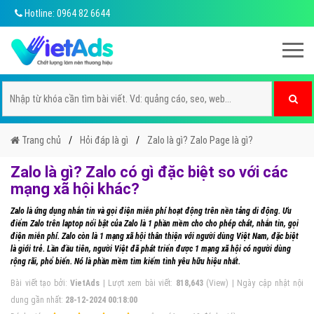
Hotline: 0964 82 6644
Trang chủ
Hỏi đáp là gì
Zalo là gì? Zalo Page là gì?
Zalo là gì? Zalo có gì đặc biệt so với các
mạng xã hội khác?
Zalo là ứng dụng nhắn tin và gọi điện miễn phí hoạt động trên nền tảng di động. Ưu
điểm Zalo trên laptop nổi bật của Zalo là 1 phần mềm cho cho phép chát, nhắn tin, gọi
điện miễn phí. Zalo còn là 1 mạng xã hội thân thiện với người dùng Việt Nam, đặc biệt
là giới trẻ. Lần đầu tiên, người Việt đã phát triển được 1 mạng xã hội có người dùng
rộng rãi, phổ biến. Nó là phần mềm tìm kiếm tình yêu hữu hiệu nhất.
Bài viết tạo bởi:
VietAds
| Lượt xem bài viết:
818,643
(View) | Ngày cập nhật nội
dung gần nhất:
28-12-2024 00:18:00