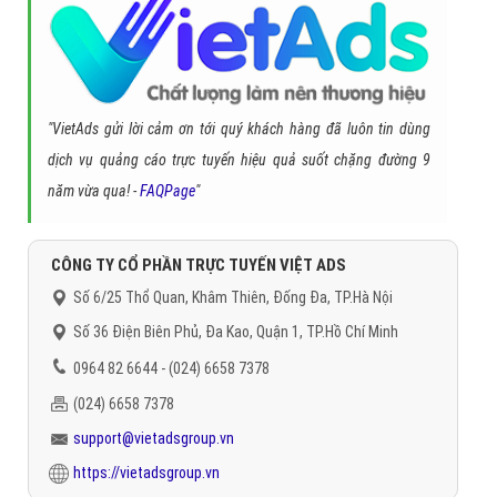
"VietAds gửi lời cảm ơn tới quý khách hàng đã luôn tin dùng
dịch vụ quảng cáo trực tuyến hiệu quả suốt chặng đường 9
năm vừa qua! -
FAQPage
"
CÔNG TY CỔ PHẦN TRỰC TUYẾN VIỆT ADS
Số 6/25 Thổ Quan, Khâm Thiên, Đống Đa, TP.Hà Nội
Số 36 Điện Biên Phủ, Đa Kao, Quận 1, TP.Hồ Chí Minh
0964 82 6644 - (024) 6658 7378
(024) 6658 7378
support@vietadsgroup.vn
https://vietadsgroup.vn