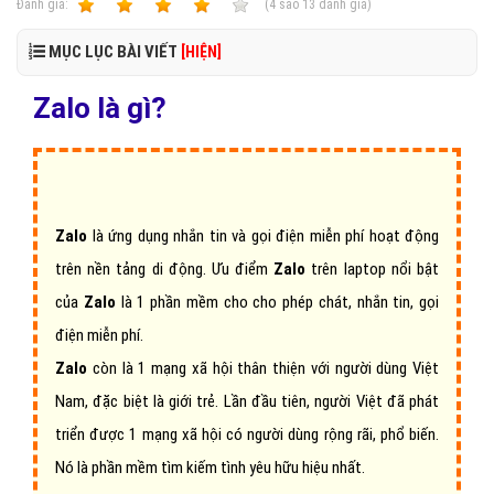
Ðánh giá:
1
2
3
4
5
(
4
sao
13
đánh giá)
MỤC LỤC BÀI VIẾT
[HIỆN]
Zalo là gì?
Zalo
là ứng dụng nhắn tin và gọi điện miễn phí hoạt động
trên nền tảng di động. Ưu điểm
Zalo
trên laptop nổi bật
của
Zalo
là 1 phần mềm cho cho phép chát, nhắn tin, gọi
điện miễn phí.
Zalo
còn là 1 mạng xã hội thân thiện với người dùng Việt
Nam, đặc biệt là giới trẻ. Lần đầu tiên, người Việt đã phát
triển được 1 mạng xã hội có người dùng rộng rãi, phổ biến.
Nó là phần mềm tìm kiếm tình yêu hữu hiệu nhất.