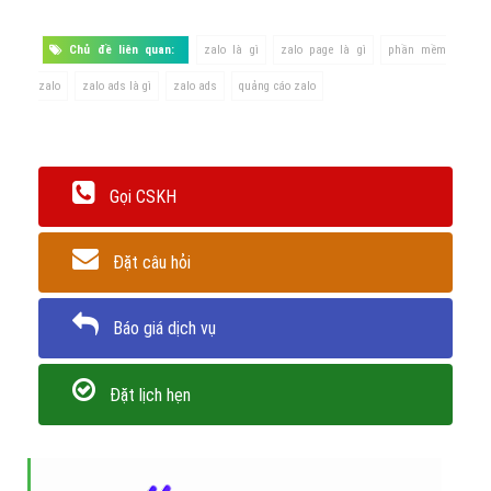
Chủ đề liên quan:
zalo là gì
zalo page là gì
phần mềm
zalo
zalo ads là gì
zalo ads
quảng cáo zalo
Gọi CSKH
Đặt câu hỏi
Báo giá dịch vụ
Đặt lịch hẹn