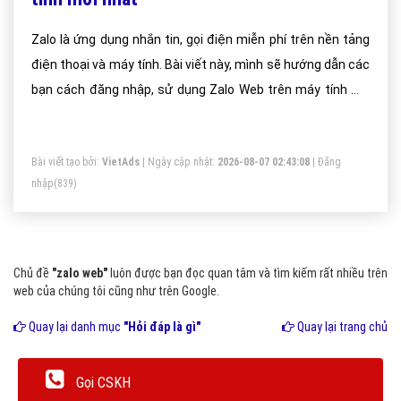
Zalo là ứng dụng nhắn tin, gọi điện miễn phí trên nền tảng
điện thoại và máy tính. Bài viết này, mình sẽ hướng dẫn các
bạn cách đăng nhập, sử dụng Zalo Web trên máy tính mà
không cần cài đặt.
Bài viết tạo bởi:
VietAds
| Ngày cập nhật:
2026-08-07 02:43:08
|
Đăng
nhập
(839)
Chủ đề
"zalo web"
luôn được bạn đọc quan tâm và tìm kiếm rất nhiều trên
web của chúng tôi cũng như trên Google.
Quay lại danh mục
"Hỏi đáp là gì"
Quay lại trang chủ
Gọi CSKH