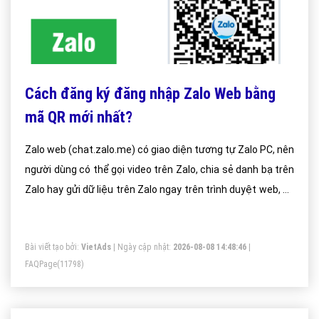
Cách đăng ký đăng nhập Zalo Web bằng
mã QR mới nhất?
Zalo web (chat.zalo.me) có giao diện tương tự Zalo PC, nên
người dùng có thể gọi video trên Zalo, chia sẻ danh bạ trên
Zalo hay gửi dữ liệu trên Zalo ngay trên trình duyệt web, hỗ
trợ chúng ta liên lạc nhanh với bất cứ ai. Bài viết dưới đây
của Quản trị mạng sẽ hướng dẫn bạn đọc cách dùng bản
Bài viết tạo bởi:
VietAds
| Ngày cập nhật:
2026-08-08 14:48:46
|
Zalo nền web.Xem nhanh 2 cách đăng nhập Zalo Cách 1.
FAQPage
(11798)
Đăng nhập Zalo Web bằng mã QRCách 2: Đăng nhập Zalo
bằng số điện thoạiCách vào Zalo web trên điện
thoạiHướng dẫn sử dụng Zalo WebCách vào Zalo web trên