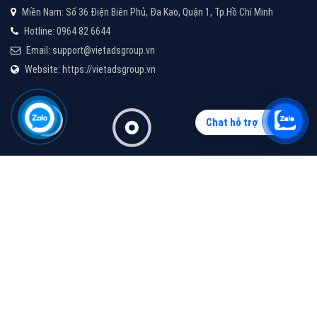
Vì sao doanh nghiệp bạn nên quảng cáo trên Zalo?
Hãy cùng VietAds tìm hiểu về các hình thức quảng
cáo Zalo hiệu quả
XEM CHI TIẾT
Chat hỗ trợ
Quảng cáo TikTok