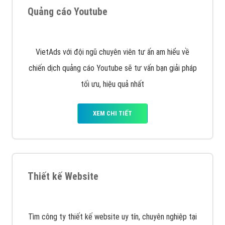
Công ty SEO Website
VietAds với đội ngũ SEOer giàu kinh nghiệm được đào
tạo bài bản tại các trung tâm SEO lớn như: Litado,
Inet, Vietmoz, Vinalink
XEM CHI TIẾT