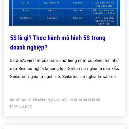
5S là gì? Thực hành mô hình 5S trong
doanh nghiệp?
5s được viết tắt của năm chữ tiếng nhật có phiên âm như
sau Seiri có nghĩa là sàng lọc, Seiton có nghĩa là sắp xếp,
Seiso có nghĩa là sạch sẽ, Seiketsu có nghĩa là săn sóc,
Shitsuke có nghĩa là sẵn sàng. Đơn giản và dễ hiểu 5s chính
là việc các bạn sẽ làm theo những quy trình vừa nêu trên
Bài viết tạo bởi:
VietAds
| Ngày cập nhật:
2026-08-08 15:02:08
|
áp dụng ngay vào trong công việc hàng ngày tại nơi làm
FAQPage
(4899)
việc.