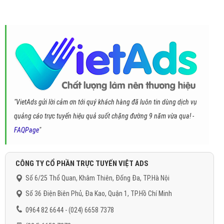
"VietAds gửi lời cảm ơn tới quý khách hàng đã luôn tin dùng dịch vụ
quảng cáo trực tuyến hiệu quả suốt chặng đường 9 năm vừa qua! -
FAQPage
"
CÔNG TY CỔ PHẦN TRỰC TUYẾN VIỆT ADS
Số 6/25 Thổ Quan, Khâm Thiên, Đống Đa, TP.Hà Nội
Số 36 Điện Biên Phủ, Đa Kao, Quận 1, TP.Hồ Chí Minh
0964 82 6644 - (024) 6658 7378