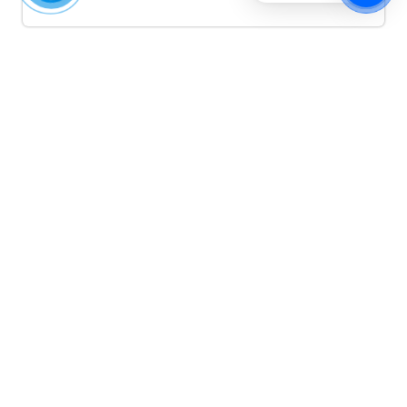
Quảng cáo TikTok
Quảng cáo tiktok đang là hình thức quảng cáo video
hiệu quả hiện nay và được nhiều doanh nghiệp lựa
chọn quảng cáo video