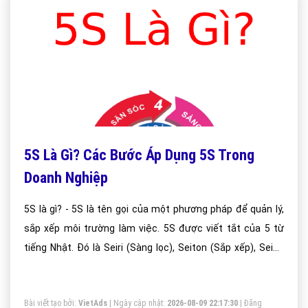
5S Là Gì? Các Bước Áp Dụng 5S Trong
Doanh Nghiệp
5S là gì? - 5S là tên gọi của một phương pháp để quản lý,
sắp xếp môi trường làm việc. 5S được viết tắt của 5 từ
tiếng Nhật. Đó là Seiri (Sàng lọc), Seiton (Sắp xếp), Seiso
(Sạch sẽ),Seiketsu (Săn sóc) và Shitsuke (Sẵn sàng).
Bài viết tạo bởi:
VietAds
| Ngày cập nhật:
2026-08-09 22:17:30
|
Đăng