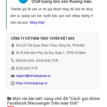
"VietAds gửi lời cảm ơn tới quý khách hàng đã luôn tin dùng
dịch vụ quảng cáo trực tuyến hiệu quả suốt chặng đường 9
năm vừa qua! -
Đăng nhập
"
CÔNG TY CỔ PHẦN TRỰC TUYẾN VIỆT ADS
Số 6/25 Thổ Quan, Khâm Thiên, Đống Đa, TP.Hà Nội
Số 36 Điện Biên Phủ, Đa Kao, Quận 1, TP.Hồ Chí Minh
0964 82 6644 - (024) 6658 7378
(024) 6658 7378
support@vietadsgroup.vn
https://vietadsgroup.vn
Một vài bài viết cùng chủ đề "Cách gọi nhóm
Facebook Messenger trên máy tính"