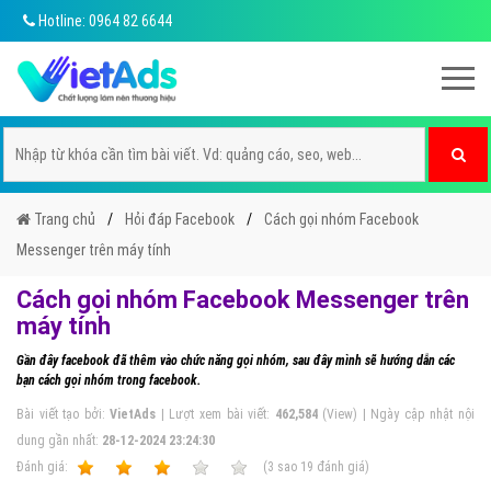
Hotline: 0964 82 6644
Trang chủ
Hỏi đáp Facebook
Cách gọi nhóm Facebook
Messenger trên máy tính
Cách gọi nhóm Facebook Messenger trên
máy tính
Gần đây facebook đã thêm vào chức năng gọi nhóm, sau đây mình sẽ hướng dẫn các
bạn cách gọi nhóm trong facebook.
Bài viết tạo bởi:
VietAds
| Lượt xem bài viết:
462,584
(View) | Ngày cập nhật nội
dung gần nhất:
28-12-2024 23:24:30
Ðánh giá:
1
2
3
4
5
(
3
sao
19
đánh giá)