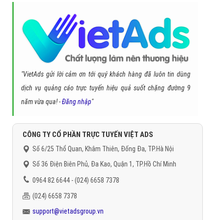
"VietAds gửi lời cảm ơn tới quý khách hàng đã luôn tin dùng
dịch vụ quảng cáo trực tuyến hiệu quả suốt chặng đường 9
năm vừa qua! -
Đăng nhập
"
CÔNG TY CỔ PHẦN TRỰC TUYẾN VIỆT ADS
Số 6/25 Thổ Quan, Khâm Thiên, Đống Đa, TP.Hà Nội
Số 36 Điện Biên Phủ, Đa Kao, Quận 1, TP.Hồ Chí Minh
0964 82 6644 - (024) 6658 7378
(024) 6658 7378
support@vietadsgroup.vn