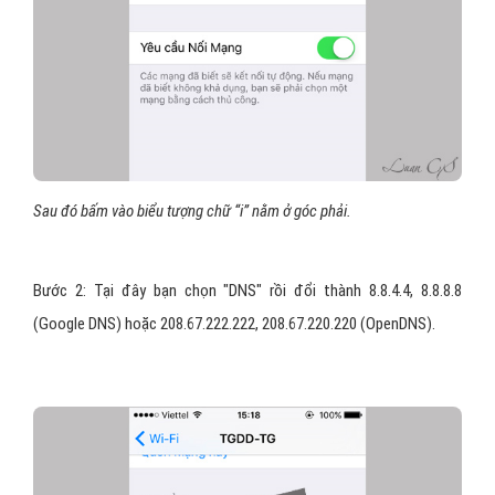
Sau đó bấm vào biểu tượng chữ “i” nằm ở góc phải.
Bước 2: Tại đây bạn chọn "DNS" rồi đổi thành 8.8.4.4, 8.8.8.8
(Google DNS) hoặc 208.67.222.222, 208.67.220.220 (OpenDNS).