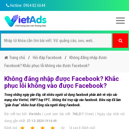
Hotline: 0964 82 6644
Trang chủ
Hỏi đáp Facebook
Không đăng nhập được
Facebook? Khắc phục lỗi không vào được Facebook?
Không đăng nhập được Facebook? Khắc
phục lỗi không vào được Facebook?
Trong những ngày gần đây, rất nhiều người sử dụng facebook phản ánh về việc các
mạng như Viettel, VNPT hay FPT... không thể truy cập vào facebook. Điều này đã làm
"gián đoạn" nhiều hoạt động của người dùng Facebook.
Bài viết tạo bởi:
VietAds
| Lượt xem bài viết:
760,217
(View) | Ngày cập nhật nội
dung gần nhất:
27-12-2024 19:16:49
Ðánh giá:
1
2
3
4
5
(
4
sao
8
đánh giá)