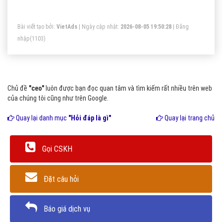
tiếng này, chắc hẳn bạn cũng biết đến Howard Schultz
(Founder của Starbucks), Larry Page và Sergey Brin
Bài viết tạo bởi:
VietAds
| Ngày cập nhật:
2026-08-05 19:50:28
|
Đăng
(Founder của Google), Kevin Systrom (Founder của
nhập
(1103)
Instagram), Harland Sanders (Founder của KFC),….
Chủ đề
"ceo"
luôn được bạn đọc quan tâm và tìm kiếm rất nhiều trên web
của chúng tôi cũng như trên Google.
Quay lại danh mục
"Hỏi đáp là gì"
Quay lại trang chủ
Gọi CSKH
Đặt câu hỏi
Báo giá dịch vụ