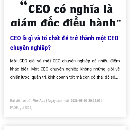
CEO là gì và tố chất để trở thành một CEO
chuyên nghiệp?
Một CEO giỏi và một CEO chuyên nghiệp có nhiều điểm
khác biệt. Một CEO chuyên nghiệp không những giỏi về
chiến lược, quản trị, kinh doanh tốt mà còn có thái độ sống
tích cực, có ích cho cộng đồng và có trách nhiệm với xã
hội, khả năng tư duy chiến lược một cách khoa học, tính kỷ
Bài viết tạo bởi:
VietAds
| Ngày cập nhật:
2026-08-06 20:52:05
|
luật cao và có bản lĩnh, dám làm dám chịu.
FAQPage
(2852)