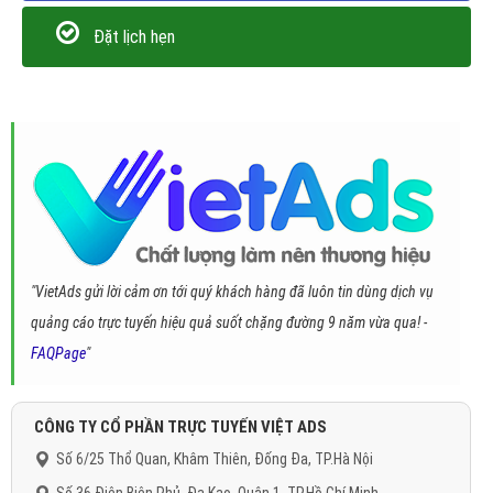
Đặt lịch hẹn
"VietAds gửi lời cảm ơn tới quý khách hàng đã luôn tin dùng dịch vụ
quảng cáo trực tuyến hiệu quả suốt chặng đường 9 năm vừa qua! -
FAQPage
"
CÔNG TY CỔ PHẦN TRỰC TUYẾN VIỆT ADS
Số 6/25 Thổ Quan, Khâm Thiên, Đống Đa, TP.Hà Nội