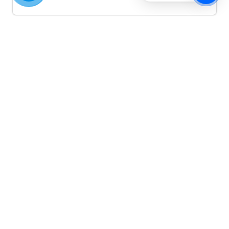
Quảng cáo TikTok
Quảng cáo tiktok đang là hình thức quảng cáo video
hiệu quả hiện nay và được nhiều doanh nghiệp lựa
chọn quảng cáo video