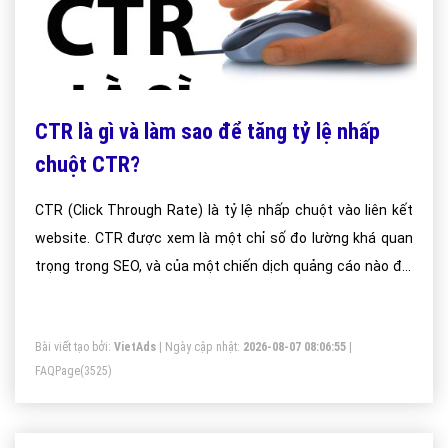
CTR là gì và làm sao để tăng tỷ lệ nhấp
chuột CTR?
CTR (Click Through Rate) là tỷ lệ nhấp chuột vào liên kết
website. CTR được xem là một chỉ số đo lường khá quan
trọng trong SEO, và của một chiến dịch quảng cáo nào đó,
ví dụ như quảng cáo facebook truy cập web cho chính Page
của nhà quảng cáo.
Bài viết tạo bởi:
VietAds
| Ngày cập nhật:
2026-08-07 08:06:55
|
FAQPage
(3525)