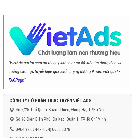
"VietAds gửi lời cảm ơn tới quý khách hàng đã luôn tin dùng dịch vụ
quảng cáo trực tuyến hiệu quả suốt chặng đường 9 năm vừa qua! -
FAQPage
"
CÔNG TY CỔ PHẦN TRỰC TUYẾN VIỆT ADS
Số 6/25 Thổ Quan, Khâm Thiên, Đống Đa, TP.Hà Nội
Số 36 Điện Biên Phủ, Đa Kao, Quận 1, TP.Hồ Chí Minh
0964 82 6644 - (024) 6658 7378