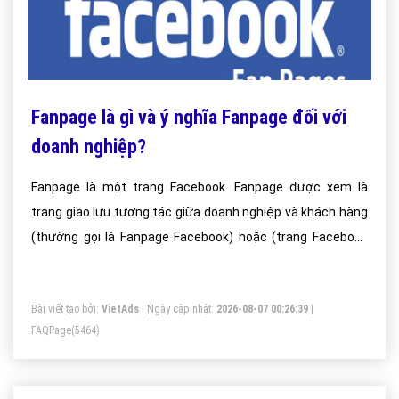
Fanpage là gì và ý nghĩa Fanpage đối với
doanh nghiệp?
Fanpage là một trang Facebook. Fanpage được xem là
trang giao lưu tương tác giữa doanh nghiệp và khách hàng
(thường gọi là Fanpage Facebook) hoặc (trang Facebook
doanh nghiệp). Các sản phẩm/ dịch vụ được doanh nghiệp
đưa lên Fanpage để các thành viên (Fan của Page) có thể:
Bài viết tạo bởi:
VietAds
| Ngày cập nhật:
2026-08-07 00:26:39
|
Like, comment, share, tag,...v.v cho những bài viết về sản
FAQPage
(5464)
phẩm dịch vụ của doanh nghiêp.