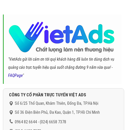
"VietAds gửi lời cảm ơn tới quý khách hàng đã luôn tin dùng dịch vụ
quảng cáo trực tuyến hiệu quả suốt chặng đường 9 năm vừa qua! -
FAQPage
"
CÔNG TY CỔ PHẦN TRỰC TUYẾN VIỆT ADS
Số 6/25 Thổ Quan, Khâm Thiên, Đống Đa, TP.Hà Nội
Số 36 Điện Biên Phủ, Đa Kao, Quận 1, TP.Hồ Chí Minh
0964 82 6644 - (024) 6658 7378