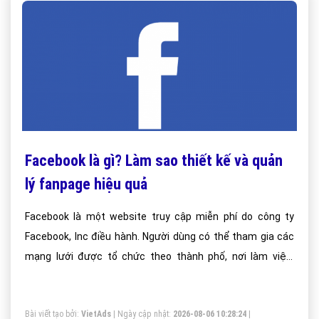
Facebook là gì? Làm sao thiết kế và quản
lý fanpage hiệu quả
Facebook là một website truy cập miễn phí do công ty
Facebook, Inc điều hành. Người dùng có thể tham gia các
mạng lưới được tổ chức theo thành phố, nơi làm việc,
trường học và khu vực để liên kết và giao tiếp với người
khác.
Bài viết tạo bởi:
VietAds
| Ngày cập nhật:
2026-08-06 10:28:24
|