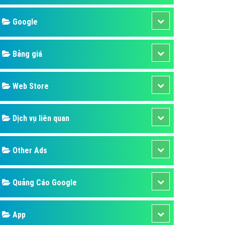
áp quảng cáo Youtube
Google
kế ứng dụng
 cáo Cốc Cốc hiệu quả
Bảng giá
 cáo Zalo chuyên nghiệp
ghĩa
Web Store
à gì
Dịch vụ liên quan
mềm ứng dụng hay
Other Ads
Quảng Cáo Google
App