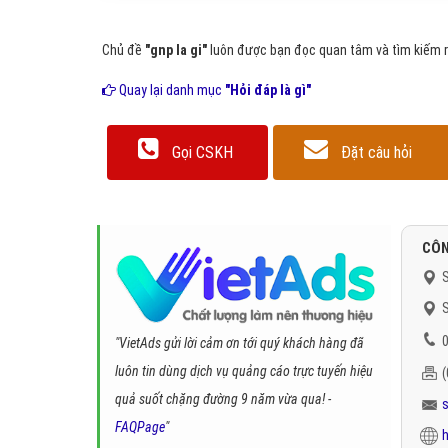
Chủ đề
"gnp la gi"
luôn được bạn đọc quan tâm và tìm kiếm rấ
Quay lại danh mục
"Hỏi đáp là gì"
Gọi CSKH
Đặt câu hỏi
CÔN
S
S
0
"VietAds gửi lời cảm ơn tới quý khách hàng đã
luôn tin dùng dịch vụ quảng cáo trực tuyến hiệu
quả suốt chặng đường 9 năm vừa qua! -
FAQPage
"
h