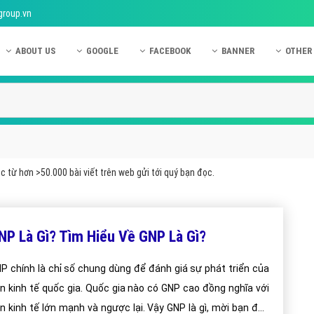
group.vn
ABOUT US
GOOGLE
FACEBOOK
BANNER
OTHER
Giới thiệu công ty Việt Ads
Kinh nghiệm quảng cáo Google
Kinh nghiệm quảng cáo Facebook
Dịch vụ quảng cáo Ban
Quảng
Hướng dẫn thanh toán Việt Ads
Kiến thức quảng cáo Google
Dịch vụ quảng cáo Facebook
Hỏi đáp quảng cáo Ba
Hỏi đá
Chính sách bảo mật Việt Ads
Dịch vụ quảng cáo Google
Kiến thức quảng cáo Facebook
Quảng cáo Banner
Quảng
Chính sách bảo hành & bảo trì Việt Ads
Quảng cáo Google Adwords
Quảng cáo Facebook
Quảng
 từ hơn >50.000 bài viết trên web gửi tới quý bạn đọc.
Liên hệ Việt Ads
Các hình thức quảng cáo Google
Hỏi đáp Facebook
Quảng 
Chính sách đại lý Việt Ads
Hướng dẫn chạy quảng cáo Google
Quảng
NP Là Gì? Tìm Hiểu Về GNP Là Gì?
Tiện ích mở rộng quảng cáo Google
Quảng
Hỏi đáp Google
Quảng
P chính là chỉ số chung dùng để đánh giá sự phát triển của
n kinh tế quốc gia. Quốc gia nào có GNP cao đồng nghĩa với
Phần 
n kinh tế lớn mạnh và ngược lại. Vậy GNP là gì, mời bạn đọc