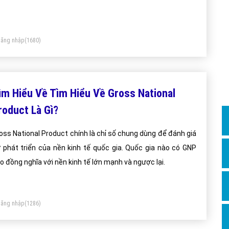
Dịch v
eo dõi bài viết này
Hỏi đ
Hỏi đ
ăng nhập
(1680)
Hỏi đá
Hỏi đá
ìm Hiểu Về Tìm Hiểu Về Gross National
Hỏi đ
roduct Là Gì?
Hỏi đá
Hỏi đá
oss National Product chính là chỉ số chung dùng để đánh giá
 phát triển của nền kinh tế quốc gia. Quốc gia nào có GNP
Quảng
o đồng nghĩa với nền kinh tế lớn mạnh và ngược lại.
Dịch v
Dịch v
Dịch v
ăng nhập
(1286)
Dịch v