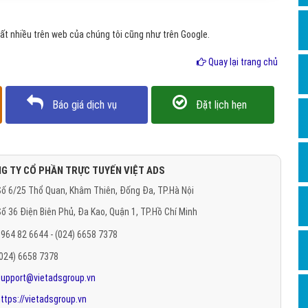
Hỏi đ
t nhiều trên web của chúng tôi cũng như trên Google.
Thiết 
Quay lại trang chủ
Quảng
Quảng
Báo giá dịch vụ
Đặt lịch hẹn
Định n
Nghĩa l
Phần 
G TY CỔ PHẦN TRỰC TUYẾN VIỆT ADS
ố 6/25 Thổ Quan, Khâm Thiên, Đống Đa, TP.Hà Nội
ố 36 Điện Biên Phủ, Đa Kao, Quận 1, TP.Hồ Chí Minh
964 82 6644 - (024) 6658 7378
(024) 6658 7378
support@vietadsgroup.vn
ttps://vietadsgroup.vn