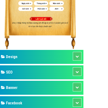
ụ Domain & Hosting
áp phần mềm
áp quảng cáo TVC
p quảng cáo mobile
p quảng cáo Online
áp quảng cáo Skype
p Domain & Hosting
Design
p viết bài Marketing
 cáo Youtube
SEO
ụ quảng cáo Youtube
ụ quảng cáo Cốc Cốc
Banner
ụ quảng cáo Tiktok
Facebook
ụ quảng cáo Zalo