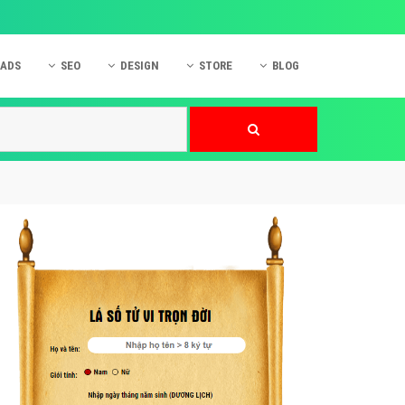
 ADS
SEO
DESIGN
STORE
BLOG
ner
 cáo Mobile
SEO Website
Thiết kế Web
nner
p quảng cáo Instagram
Dịch vụ SEO Website
Thiết kế Website
 cáo Zalo
Hỏi đáp SEO Google
Danh sách Website
 cáo Instagram
Thiết kế Landing Page
cáo Online
Dịch vụ thiết kế Website
 cáo Skype
Hỏi đáp Website
 cáo TVC
 cáo Cốc Cốc
mềm ứng dụng hay