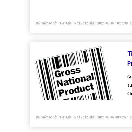
th
Bài viết tạo bởi:
VietAds
| Ngày cập nhật:
2026-08-07 10:55:39
|
Đ
T
P
Gr
sự
ca
Bài viết tạo bởi:
VietAds
| Ngày cập nhật:
2026-08-07 08:45:57
|
Đ