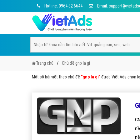
Hotline: 0964 82 6644
Email: support@vietads
Trang chủ
Chủ đề gnp la gi
Một số bài viết theo chủ đề
"gnp la gi"
được Việt Ads chọn lọc
G
GN
nề
nề