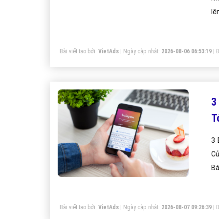
lê
và
Bài viết tạo bởi:
VietAds
| Ngày cập nhật:
2026-08-06 06:53:19
|
Đ
3
T
3 
Củ
Bá
Bài viết tạo bởi:
VietAds
| Ngày cập nhật:
2026-08-07 09:26:39
|
Đ