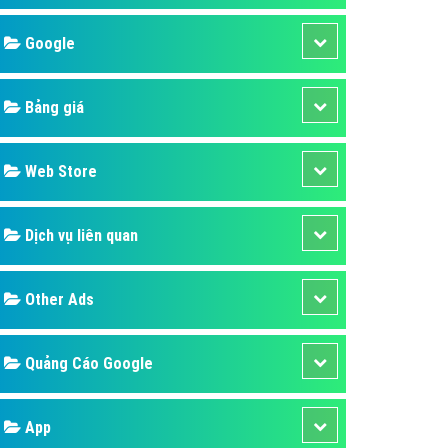
áp quảng cáo Youtube
Google
kế ứng dụng
 cáo Cốc Cốc hiệu quả
Bảng giá
 cáo Zalo chuyên nghiệp
ghĩa
Web Store
à gì
Dịch vụ liên quan
mềm ứng dụng hay
Other Ads
Quảng Cáo Google
App