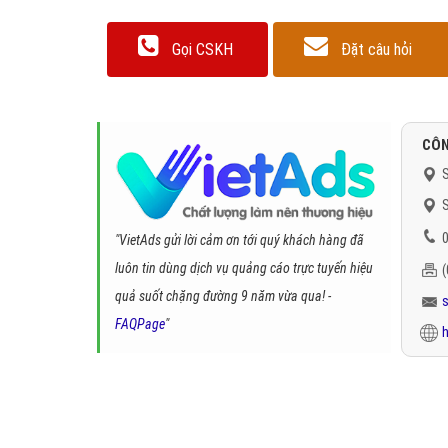
Gọi CSKH
Đặt câu hỏi
CÔN
S
S
0
"VietAds gửi lời cảm ơn tới quý khách hàng đã
luôn tin dùng dịch vụ quảng cáo trực tuyến hiệu
quả suốt chặng đường 9 năm vừa qua! -
FAQPage
"
h