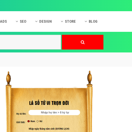
 ADS
SEO
DESIGN
STORE
BLOG
ner
 cáo Mobile
SEO Website
Thiết kế Web
nner
p quảng cáo Instagram
Dịch vụ SEO Website
Thiết kế Website
 cáo Zalo
Hỏi đáp SEO Google
Danh sách Website
 cáo Instagram
Thiết kế Landing Page
cáo Online
Dịch vụ thiết kế Website
 cáo Skype
Hỏi đáp Website
 cáo TVC
 cáo Cốc Cốc
mềm ứng dụng hay