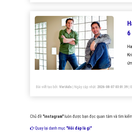
H
6
Ha
Kr
ứn
n
Bài viết tạo bởi:
VietAds
| Ngày cập nhật:
2026-08-07 03:01:39
|
Đ
Chủ đề
"instagram"
luôn được bạn đọc quan tâm và tìm kiếm 
Quay lại danh mục
"Hỏi đáp là gì"