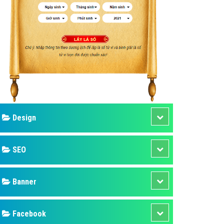
ụ Domain & Hosting
áp phần mềm
áp quảng cáo TVC
p quảng cáo mobile
p quảng cáo Online
áp quảng cáo Skype
p Domain & Hosting
Design
p viết bài Marketing
 cáo Youtube
SEO
ụ quảng cáo Youtube
ụ quảng cáo Cốc Cốc
Banner
ụ quảng cáo Tiktok
Facebook
ụ quảng cáo Zalo