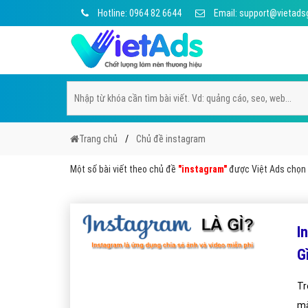
Hotline: 0964 82 6644
Email: support@vietads
Trang chủ
Chủ đề instagram
Một số bài viết theo chủ đề
"instagram"
được Việt Ads chọn l
I
G
Tr
mà