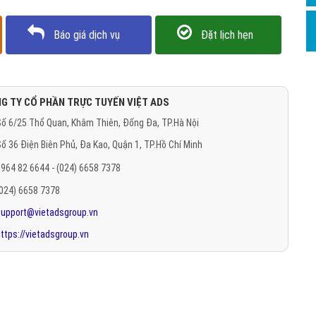
Báo giá dịch vụ
Đặt lịch hẹn
G TY CỔ PHẦN TRỰC TUYẾN VIỆT ADS
ố 6/25 Thổ Quan, Khâm Thiên, Đống Đa, TP.Hà Nội
ố 36 Điện Biên Phủ, Đa Kao, Quận 1, TP.Hồ Chí Minh
964 82 6644 - (024) 6658 7378
(024) 6658 7378
support@vietadsgroup.vn
ttps://vietadsgroup.vn