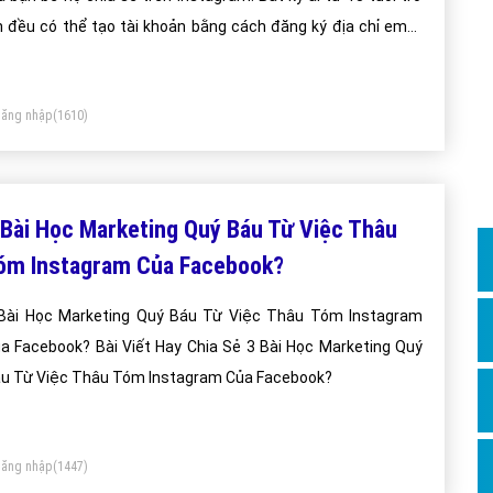
Dịch v
n đều có thể tạo tài khoản bằng cách đăng ký địa chỉ email
Hỏi đ
 chọn tên người dùng.
Hỏi đ
ăng nhập
(1610)
Hỏi đá
Hỏi đá
Hỏi đ
 Bài Học Marketing Quý Báu Từ Việc Thâu
Hỏi đá
óm Instagram Của Facebook?
Hỏi đá
Bài Học Marketing Quý Báu Từ Việc Thâu Tóm Instagram
Quảng
a Facebook? Bài Viết Hay Chia Sẻ 3 Bài Học Marketing Quý
Dịch v
u Từ Việc Thâu Tóm Instagram Của Facebook?
Dịch v
Dịch v
ăng nhập
(1447)
Dịch v