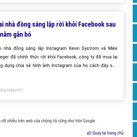
Hỏi đ
Thiết 
ai nhà đồng sáng lập rời khỏi Facebook sau
Quảng
 năm gắn bó
Quảng
i nhà đồng sáng lập Instagram Kevin Systrom và Mike
Định n
ieger đã chính thức rời khỏi Facebook, công ty đã mua lại
Nghĩa l
g dụng chia sẻ hình ảnh Instagram của họ cách đây sáu
Phần 
ăm
ăng nhập
(991)
rất nhiều trên web của chúng tôi cũng như trên Google.
Quay lại trang chủ