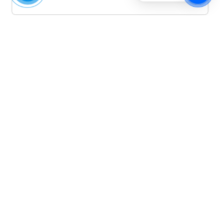
Quảng cáo TikTok
Quảng cáo tiktok đang là hình thức quảng cáo video
hiệu quả hiện nay và được nhiều doanh nghiệp lựa
chọn quảng cáo video