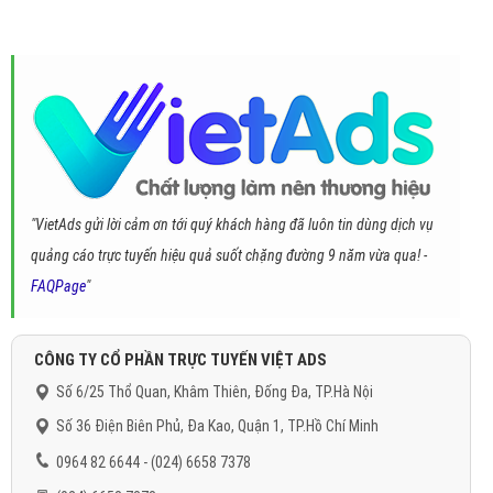
"VietAds gửi lời cảm ơn tới quý khách hàng đã luôn tin dùng dịch vụ
quảng cáo trực tuyến hiệu quả suốt chặng đường 9 năm vừa qua! -
FAQPage
"
CÔNG TY CỔ PHẦN TRỰC TUYẾN VIỆT ADS
Số 6/25 Thổ Quan, Khâm Thiên, Đống Đa, TP.Hà Nội
Số 36 Điện Biên Phủ, Đa Kao, Quận 1, TP.Hồ Chí Minh
0964 82 6644 - (024) 6658 7378