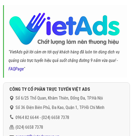
"VietAds gửi lời cảm ơn tới quý khách hàng đã luôn tin dùng dịch vụ
quảng cáo trực tuyến hiệu quả suốt chặng đường 9 năm vừa qua! -
FAQPage
"
CÔNG TY CỔ PHẦN TRỰC TUYẾN VIỆT ADS
Số 6/25 Thổ Quan, Khâm Thiên, Đống Đa, TP.Hà Nội
Số 36 Điện Biên Phủ, Đa Kao, Quận 1, TP.Hồ Chí Minh
0964 82 6644 - (024) 6658 7378
(024) 6658 7378