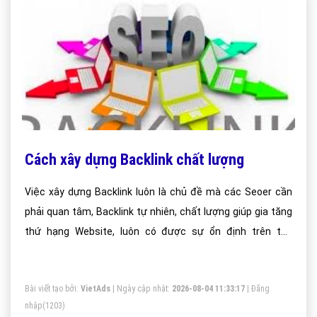
Cách xây dựng Backlink chất lượng
Việc xây dựng Backlink luôn là chủ đề mà các Seoer cần
phải quan tâm, Backlink tự nhiên, chất lượng giúp gia tăng
thứ hạng Website, luôn có được sự ổn định trên top
Google.
Bài viết tạo bởi:
VietAds
| Ngày cập nhật:
2026-08-04 11:33:17
|
Đăng
nhập
(1203)