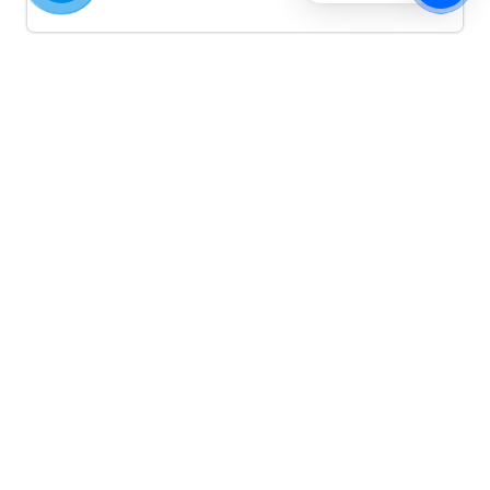
Quảng cáo TikTok
Quảng cáo tiktok đang là hình thức quảng cáo video
hiệu quả hiện nay và được nhiều doanh nghiệp lựa
chọn quảng cáo video