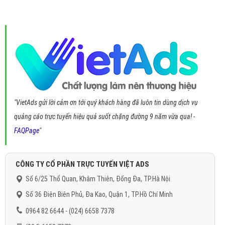
"VietAds gửi lời cảm ơn tới quý khách hàng đã luôn tin dùng dịch vụ
quảng cáo trực tuyến hiệu quả suốt chặng đường 9 năm vừa qua! -
FAQPage
"
CÔNG TY CỔ PHẦN TRỰC TUYẾN VIỆT ADS
Số 6/25 Thổ Quan, Khâm Thiên, Đống Đa, TP.Hà Nội
Số 36 Điện Biên Phủ, Đa Kao, Quận 1, TP.Hồ Chí Minh
0964 82 6644 - (024) 6658 7378