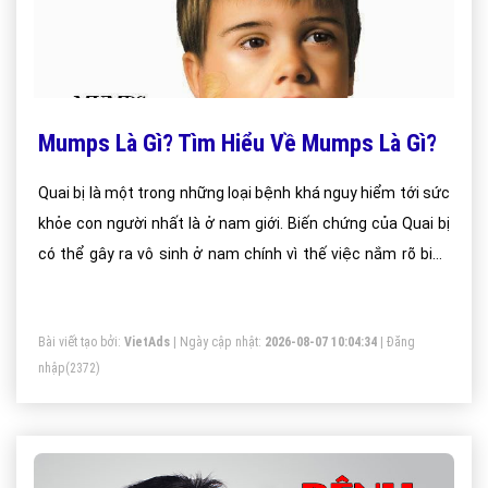
Mumps Là Gì? Tìm Hiểu Về Mumps Là Gì?
Quai bị là một trong những loại bệnh khá nguy hiểm tới sức
khỏe con người nhất là ở nam giới. Biến chứng của Quai bị
có thể gây ra vô sinh ở nam chính vì thế việc nắm rõ biểu
hiện bệnh cũng như khái niệm Quai bị là bệnh gì, thế nào là
Quai bị cũng rất quan trọng nó giúp chúng ta chủ động
Bài viết tạo bởi:
VietAds
| Ngày cập nhật:
2026-08-07 10:04:34
|
Đăng
phòng ngừa và ngăn chặn kịp thời căn bệnh này.
nhập
(2372)