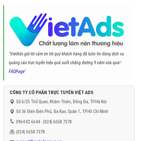
"VietAds gửi lời cảm ơn tới quý khách hàng đã luôn tin dùng dịch vụ
quảng cáo trực tuyến hiệu quả suốt chặng đường 9 năm vừa qua! -
FAQPage
"
CÔNG TY CỔ PHẦN TRỰC TUYẾN VIỆT ADS
Số 6/25 Thổ Quan, Khâm Thiên, Đống Đa, TP.Hà Nội
Số 36 Điện Biên Phủ, Đa Kao, Quận 1, TP.Hồ Chí Minh
0964 82 6644 - (024) 6658 7378
(024) 6658 7378