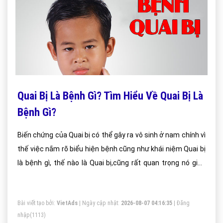
Quai Bị Là Bệnh Gì? Tìm Hiểu Về Quai Bị Là
Bệnh Gì?
Biến chứng của Quai bị có thể gây ra vô sinh ở nam chính vì
thế việc nắm rõ biểu hiện bệnh cũng như khái niệm Quai bị
là bệnh gì, thế nào là Quai bị,cũng rất quan trọng nó giúp
chúng ta chủ động phòng ngừa và ngăn chặn kịp thời căn
bệnh này.
Bài viết tạo bởi:
VietAds
| Ngày cập nhật:
2026-08-07 04:16:35
|
Đăng
nhập
(1113)