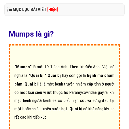
MỤC LỤC BÀI VIẾT
[HIỆN]
Mumps là gì?
"Mumps"
là một từ Tiếng Anh. Theo từ điển Anh -Việt có
nghĩa là
"Quai bị " Quai bị
hay
còn gọi là
bệnh má chàm
bàm
.
Quai bị
là là một bệnh truyền nhiễm cấp tính ở người
do một loại siêu vi rút thuộc họ Paramyxoviridae gây ra, khi
mặc bệnh người bệnh sẽ có biểu hiện sốt và sưng đau tại
một hoặc nhiều tuyến nước bọt.
Quai bị
có khả năng lây lan
rất cao khi tiếp xúc.