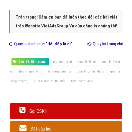
Trân trọng! Cảm ơn bạn đã luôn theo dõi các bài viết
trên Website VietAdsGroup.Vn của công ty chúng tôi!
Quay lại danh mục
"Hỏi đáp là gì"
Quay lại trang chủ
Chủ đề liên quan:
mumps là gì
quai bị là gì
quai bị kiêng
gì
điều trị quai bị
triệu chứng quai bị
quai bị có lây không
quai bị
uống thuốc gì
quai bị bao lâu thì khỏi
bệnh học quai bị
Gọi CSKH
Đặt câu hỏi