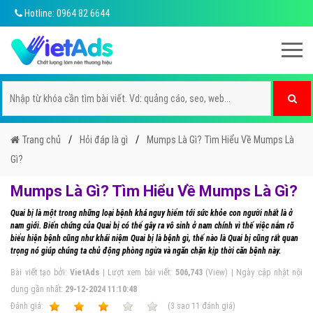
Hotline: 0964 82 6644
Trang chủ
Hỏi đáp là gì
Mumps Là Gì? Tìm Hiểu Về Mumps Là
Gì?
Mumps Là Gì? Tìm Hiểu Về Mumps Là Gì?
Quai bị là một trong những loại bệnh khá nguy hiểm tới sức khỏe con người nhất là ở
nam giới. Biến chứng của Quai bị có thể gây ra vô sinh ở nam chính vì thế việc nắm rõ
biểu hiện bệnh cũng như khái niệm Quai bị là bệnh gì, thế nào là Quai bị cũng rất quan
trọng nó giúp chúng ta chủ động phòng ngừa và ngăn chặn kịp thời căn bệnh này.
Bài viết tạo bởi:
VietAds
| Lượt xem bài viết:
506,743
(View) | Ngày cập nhật nội
dung gần nhất:
29-12-2024 11:10:48
Ðánh giá:
1
2
3
4
5
(
3
sao
11
đánh giá)