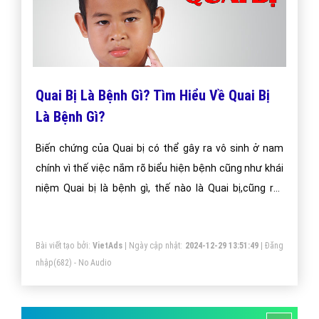
Quai Bị Là Bệnh Gì? Tìm Hiểu Về Quai Bị
Là Bệnh Gì?
Biến chứng của Quai bị có thể gây ra vô sinh ở nam
chính vì thế việc nắm rõ biểu hiện bệnh cũng như khái
niệm Quai bị là bệnh gì, thế nào là Quai bị,cũng rất
quan trọng nó giúp chúng ta chủ động phòng ngừa và
ngăn chặn kịp thời căn bệnh này.
Bài viết tạo bởi:
VietAds
| Ngày cập nhật:
2024-12-29 13:51:49
|
Đăng
nhập
(682) - No Audio