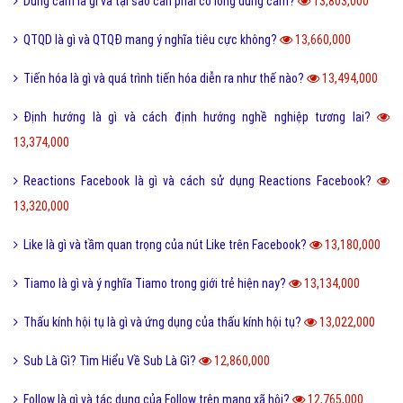
Dũng cảm là gì và tại sao cần phải có lòng dũng cảm?
13,803,000
QTQD là gì và QTQĐ mang ý nghĩa tiêu cực không?
13,660,000
Tiến hóa là gì và quá trình tiến hóa diễn ra như thế nào?
13,494,000
Định hướng là gì và cách định hướng nghề nghiệp tương lai?
13,374,000
Reactions Facebook là gì và cách sử dụng Reactions Facebook?
13,320,000
Like là gì và tầm quan trọng của nút Like trên Facebook?
13,180,000
Tiamo là gì và ý nghĩa Tiamo trong giới trẻ hiện nay?
13,134,000
Thấu kính hội tụ là gì và ứng dụng của thấu kính hội tụ?
13,022,000
Sub Là Gì? Tìm Hiểu Về Sub Là Gì?
12,860,000
Follow là gì và tác dụng của Follow trên mạng xã hội?
12,765,000