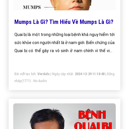
Mumps Là Gì? Tìm Hiểu Về Mumps Là Gì?
Quai bị là một trong những loại bệnh khá nguy hiểm tới
sức khỏe con người nhất là ở nam giới. Biến chứng của
Quai bị có thể gây ra vô sinh ở nam chính vì thế việc
nắm rõ biểu hiện bệnh cũng như khái niệm Quai bị là
bệnh gì, thế nào là Quai bị cũng rất quan trọng nó giúp
Bài viết tạo bởi:
VietAds
| Ngày cập nhật:
2024-12-29 11:10:48
|
Đăng
chúng ta chủ động phòng ngừa và ngăn chặn kịp thời
nhập
(1771) - No Audio
căn bệnh này.