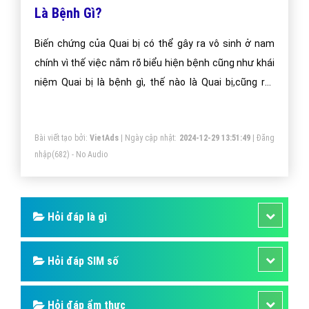
Là Bệnh Gì?
Biến chứng của Quai bị có thể gây ra vô sinh ở nam
chính vì thế việc nắm rõ biểu hiện bệnh cũng như khái
niệm Quai bị là bệnh gì, thế nào là Quai bị,cũng rất
quan trọng nó giúp chúng ta chủ động phòng ngừa và
ngăn chặn kịp thời căn bệnh này.
Bài viết tạo bởi:
VietAds
| Ngày cập nhật:
2024-12-29 13:51:49
|
Đăng
nhập
(682) - No Audio
Hỏi đáp là gì
Hỏi đáp SIM số
Hỏi đáp ẩm thực