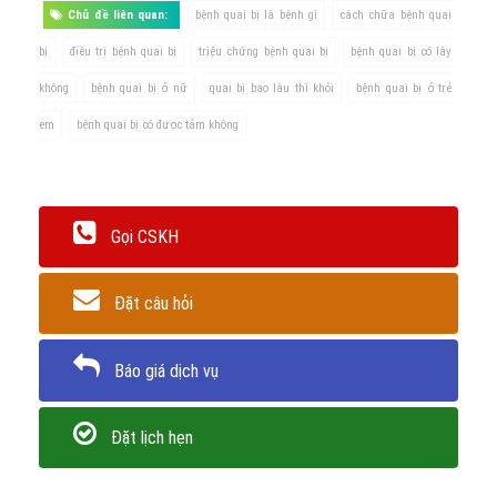
Chủ đề liên quan:
bệnh quai bị là bệnh gì
cách chữa bệnh quai
bị
điều trị bệnh quai bị
triệu chứng bệnh quai bị
bệnh quai bị có lây
không
bệnh quai bị ở nữ
quai bị bao lâu thì khỏi
bệnh quai bị ở trẻ
em
bệnh quai bị có được tắm không
Gọi CSKH
Đặt câu hỏi
Báo giá dịch vụ
Đặt lịch hẹn