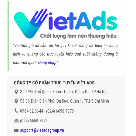
"VietAds gửi lời cảm ơn tới quý khách hàng đã luôn tin dùng
dịch vụ quảng cáo trực tuyến hiệu quả suốt chặng đường 9
năm vừa qua! -
Đăng nhập
"
CÔNG TY CỔ PHẦN TRỰC TUYẾN VIỆT ADS
Số 6/25 Thổ Quan, Khâm Thiên, Đống Đa, TP.Hà Nội
Số 36 Điện Biên Phủ, Đa Kao, Quận 1, TP.Hồ Chí Minh
0964 82 6644 - (024) 6658 7378
(024) 6658 7378
support@vietadsgroup.vn