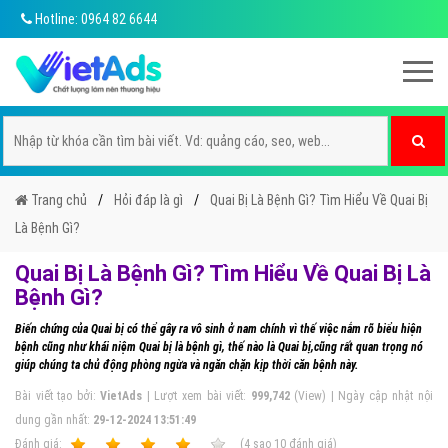
Hotline: 0964 82 6644
Trang chủ
Hỏi đáp là gì
Quai Bị Là Bệnh Gì? Tìm Hiểu Về Quai Bị
Là Bệnh Gì?
Quai Bị Là Bệnh Gì? Tìm Hiểu Về Quai Bị Là
Bệnh Gì?
Biến chứng của Quai bị có thể gây ra vô sinh ở nam chính vì thế việc nắm rõ biểu hiện
bệnh cũng như khái niệm Quai bị là bệnh gì, thế nào là Quai bị,cũng rất quan trọng nó
giúp chúng ta chủ động phòng ngừa và ngăn chặn kịp thời căn bệnh này.
Bài viết tạo bởi:
VietAds
| Lượt xem bài viết:
999,742
(View) | Ngày cập nhật nội
dung gần nhất:
29-12-2024 13:51:49
Ðánh giá:
1
2
3
4
5
(
4
sao
10
đánh giá)