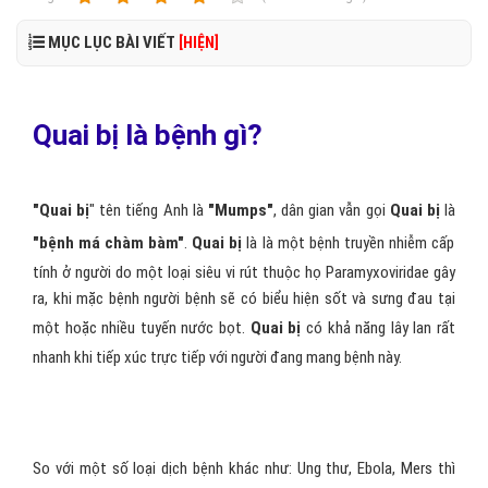
MỤC LỤC BÀI VIẾT
[HIỆN]
Quai bị là bệnh gì?
"Quai bị
" tên tiếng Anh là
"Mumps"
, dân gian vẫn gọi
Quai bị
là
"bệnh má chàm bàm"
.
Quai bị
là là một bệnh truyền nhiễm cấp
tính ở người do một loại siêu vi rút thuộc họ Paramyxoviridae gây
ra, khi mặc bệnh người bệnh sẽ có biểu hiện sốt và sưng đau tại
một hoặc nhiều tuyến nước bọt.
Quai bị
có khả năng lây lan rất
nhanh khi tiếp xúc trực tiếp với người đang mang bệnh này.
So với một số loại dịch bệnh khác như: Ung thư, Ebola, Mers thì