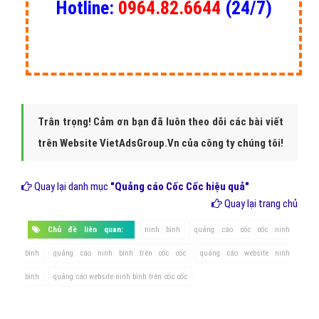
Hotline:
0964.82.6644
(24/7)
Trân trọng! Cảm ơn bạn đã luôn theo dõi các bài viết
trên Website VietAdsGroup.Vn của công ty chúng tôi!
Quay lại danh mục
"Quảng cáo Cốc Cốc hiệu quả"
Quay lại trang chủ
Chủ đề liên quan:
ninh bình
quảng cáo cốc cốc ninh
bình
quảng cáo ninh bình trên cốc cốc
quảng cáo website ninh
bình
quảng cáo website ninh bình trên cốc cốc