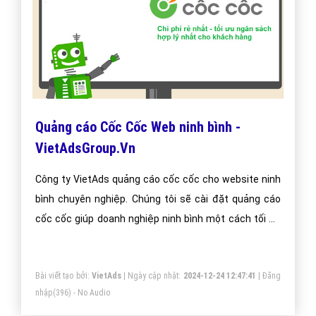
Quảng cáo Cốc Cốc Web ninh bình -
VietAdsGroup.Vn
Công ty VietAds quảng cáo cốc cốc cho website ninh
bình chuyên nghiệp. Chúng tôi sẽ cài đặt quảng cáo
cốc cốc giúp doanh nghiệp ninh bình một cách tối ưu
hiệu quả nhất. Mang đến khách hàng cho doanh
nghiệp ninh bình khi sử dụng trình duyệt cốc cốc.
Bài viết tạo bởi:
VietAds
| Ngày cập nhật:
2024-12-24 12:47:41
|
Đăng
nhập
(396) - No Audio