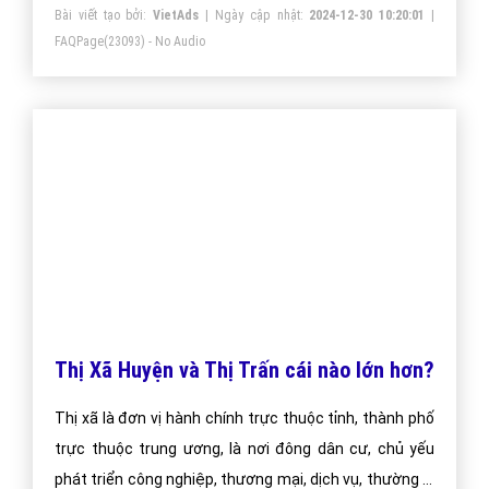
thích ca sỹ A thì các bạn sẽ có một FC A tức là người
Bài viết tạo bởi:
VietAds
| Ngày cập nhật:
2024-12-30 10:20:01
|
hâm mộ ca sỹ đó
FAQPage
(23093) - No Audio
Thị Xã Huyện và Thị Trấn cái nào lớn hơn?
Thị xã là đơn vị hành chính trực thuộc tỉnh, thành phố
trực thuộc trung ương, là nơi đông dân cư, chủ yếu