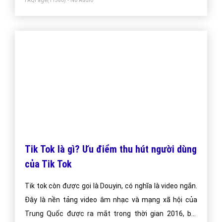
Bài viết tạo bởi:
VietAds
| Ngày cập nhật:
2024-12-29 23:07:37
|
FAQPage
(11580) - No Audio
Tik Tok là gì? Ưu điểm thu hút người dùng
của Tik Tok
Tik tok còn được gọi là Douyin, có nghĩa là video ngắn.
Đây là nền tảng video âm nhạc và mạng xã hội của