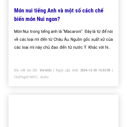
Món nui tiếng Anh và một số cách chế
biến món Nui ngon?
Món Nui trong tiếng anh là "Macaroni". Đây là từ để nói
về các loại mì đến từ Châu Âu. Nguồn gốc xuất xử của
các loại mì này chủ đạo đến từ nước Ý. Khác với hình
dạng sợi dài quen thuộc như mỳ Việt Nam, nui có hình
dạng khá phong phú. Nui có thể có hình tròn, xoắn hay
Bài viết tạo bởi:
VietAds
| Ngày cập nhật:
2024-12-30 16:53:05
|
dạng sợi xoắn với nhiều màu sắc khác nhau.
FAQPage
(14691) - Audio