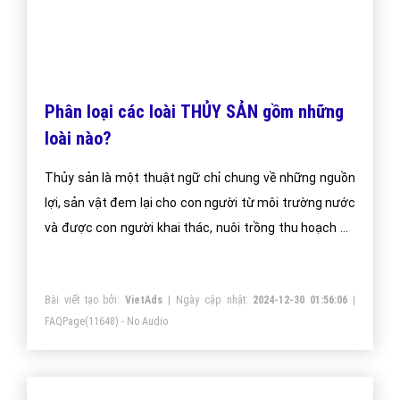
Phân loại các loài THỦY SẢN gồm những
loài nào?
Thủy sản là một thuật ngữ chỉ chung về những nguồn
lợi, sản vật đem lại cho con người từ môi trường nước
và được con người khai thác, nuôi trồng thu hoạch sử
dụng làm thực phẩm, nguyên liệu hoặc bày bán trên
thị trường.
Bài viết tạo bởi:
VietAds
| Ngày cập nhật:
2024-12-30 01:56:06
|
FAQPage
(11648) - No Audio