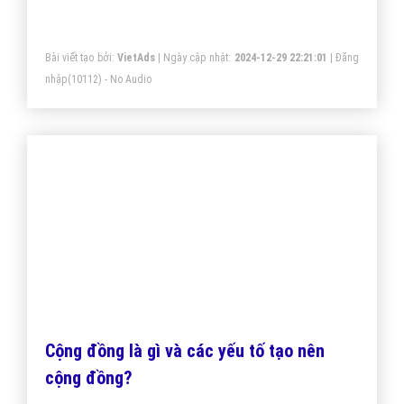
Trung Quốc được ra mắt trong thời gian 2016, bởi
người sáng lập của Đầu Điều.
Bài viết tạo bởi:
VietAds
| Ngày cập nhật:
2024-12-29 22:21:01
|
Đăng
nhập
(10112) - No Audio
Cộng đồng là gì và các yếu tố tạo nên
cộng đồng?