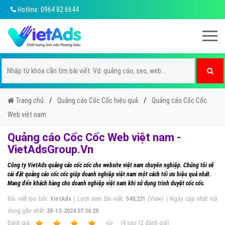
Hotline: 0964 82 6644
Trang chủ
Quảng cáo Cốc Cốc hiệu quả
Quảng cáo Cốc Cốc
Web việt nam
Quảng cáo Cốc Cốc Web việt nam -
VietAdsGroup.Vn
Công ty VietAds quảng cáo cốc cốc cho website việt nam chuyên nghiệp. Chúng tôi sẽ
cài đặt quảng cáo cốc cốc giúp doanh nghiệp việt nam một cách tối ưu hiệu quả nhất.
Mang đến khách hàng cho doanh nghiệp việt nam khi sử dụng trình duyệt cốc cốc.
Bài viết tạo bởi:
VietAds
| Lượt xem bài viết:
540,221
(View) | Ngày cập nhật nội
dung gần nhất:
28-12-2024 07:36:28
Ðánh giá:
1
2
3
4
5
(
4
sao
12
đánh giá)