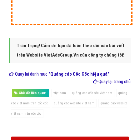
Hotline:
0964.82.6644
(24/7)
Trân trọng! Cảm ơn bạn đã luôn theo dõi các bài viết
trên Website VietAdsGroup.Vn của công ty chúng tôi!
Quay lại danh mục
"Quảng cáo Cốc Cốc hiệu quả"
Quay lại trang chủ
Chủ đề liên quan:
việt nam
quảng cáo cốc cốc việt nam
quảng
cáo việt nam trên cốc cốc
quảng cáo website việt nam
quảng cáo website
việt nam trên cốc cốc