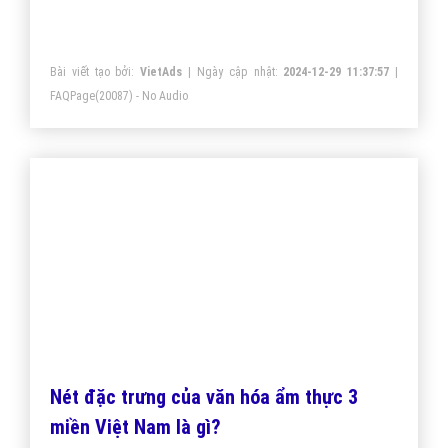
phát triển công nghiệp, thương mại, dịch vụ, thường là
nơi tập trung các cơ quan đầu não của tỉnh.
Bài viết tạo bởi:
VietAds
| Ngày cập nhật:
2024-12-29 11:37:57
|
FAQPage
(20087) - No Audio
Nét đặc trưng của văn hóa ẩm thực 3