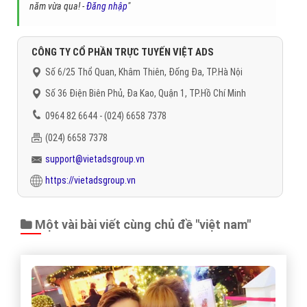
dịch vụ quảng cáo trực tuyến hiệu quả suốt chặng đường 9
năm vừa qua! -
Đăng nhập
"
CÔNG TY CỔ PHẦN TRỰC TUYẾN VIỆT ADS
Số 6/25 Thổ Quan, Khâm Thiên, Đống Đa, TP.Hà Nội
Số 36 Điện Biên Phủ, Đa Kao, Quận 1, TP.Hồ Chí Minh
0964 82 6644 - (024) 6658 7378
(024) 6658 7378
support@vietadsgroup.vn
https://vietadsgroup.vn
Một vài bài viết cùng chủ đề "việt nam"