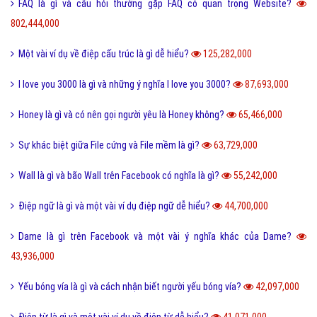
FAQ là gì và câu hỏi thường gặp FAQ có quan trọng Website?
802,444,000
Một vài ví dụ về điệp cấu trúc là gì dễ hiểu?
125,282,000
I love you 3000 là gì và những ý nghĩa I love you 3000?
87,693,000
Honey là gì và có nên gọi người yêu là Honey không?
65,466,000
Sự khác biệt giữa File cứng và File mềm là gì?
63,729,000
Wall là gì và bão Wall trên Facebook có nghĩa là gì?
55,242,000
Điệp ngữ là gì và một vài ví dụ điệp ngữ dễ hiểu?
44,700,000
Dame là gì trên Facebook và một vài ý nghĩa khác của Dame?
43,936,000
Yếu bóng vía là gì và cách nhận biết người yếu bóng vía?
42,097,000
Điệp từ là gì và một vài ví dụ về điệp từ dễ hiểu?
41,071,000