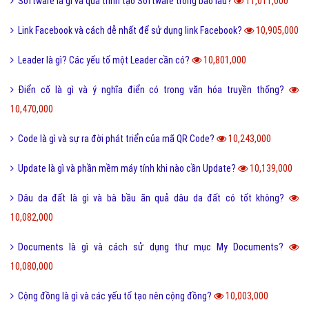
Software là gì và quá trình tạo Software trong bao lâu?
11,011,000
Link Facebook và cách dễ nhất để sử dụng link Facebook?
10,905,000
Leader là gì? Các yếu tố một Leader cần có?
10,801,000
Điển cố là gì và ý nghĩa điển có trong văn hóa truyền thống?
10,470,000
Code là gì và sự ra đời phát triển của mã QR Code?
10,243,000
Update là gì và phần mềm máy tính khi nào cần Update?
10,139,000
Dâu da đất là gì và bà bầu ăn quả dâu da đất có tốt không?
10,082,000
Documents là gì và cách sử dụng thư mục My Documents?
10,080,000
Cộng đồng là gì và các yếu tố tạo nên cộng đồng?
10,003,000