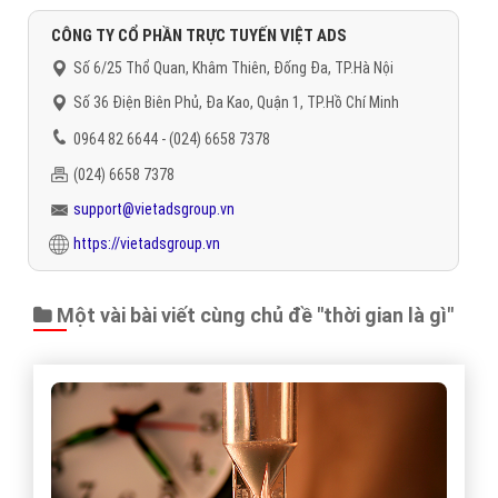
CÔNG TY CỔ PHẦN TRỰC TUYẾN VIỆT ADS
Số 6/25 Thổ Quan, Khâm Thiên, Đống Đa, TP.Hà Nội
Số 36 Điện Biên Phủ, Đa Kao, Quận 1, TP.Hồ Chí Minh
0964 82 6644 - (024) 6658 7378
(024) 6658 7378
support@vietadsgroup.vn
https://vietadsgroup.vn
Một vài bài viết cùng chủ đề "thời gian là gì"