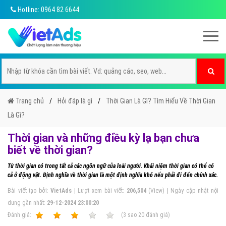
Hotline: 0964 82 6644
Trang chủ
Hỏi đáp là gì
Thời Gian Là Gì? Tìm Hiểu Về Thời Gian
Là Gì?
Thời gian và những điều kỳ lạ bạn chưa
biết về thời gian?
Từ thời gian có trong tất cả các ngôn ngữ của loài người. Khái niệm thời gian có thể có
cả ở động vật. Định nghĩa về thời gian là một định nghĩa khó nếu phải đi đến chính xác.
Bài viết tạo bởi:
VietAds
| Lượt xem bài viết:
206,504
(View) | Ngày cập nhật nội
dung gần nhất:
29-12-2024 23:00:20
Ðánh giá:
1
2
3
4
5
(
3
sao
20
đánh giá)