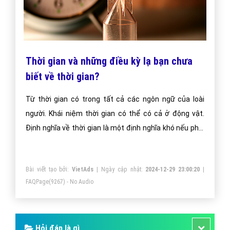
Thời gian và những điều kỳ lạ bạn chưa
biết về thời gian?
Từ thời gian có trong tất cả các ngôn ngữ của loài
người. Khái niệm thời gian có thể có cả ở động vật.
Định nghĩa về thời gian là một định nghĩa khó nếu phải
đi đến chính xác.
Bài viết tạo bởi:
VietAds
| Ngày cập nhật:
2024-12-29 23:00:20
|
FAQPage
(9267) - No Audio
Hỏi đáp là gì