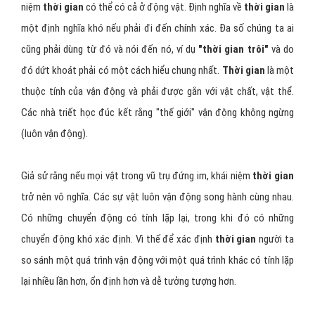
niệm
thời gian
có thể có cả ở động vật. Định nghĩa về
thời gian
là
một định nghĩa khó nếu phải đi đến chính xác. Đa số chúng ta ai
cũng phải dùng từ đó và nói đến nó, ví dụ
"thời gian trôi"
và do
đó dứt khoát phải có một cách hiểu chung nhất.
Thời gian
là một
thuộc tính của vận động và phải được gắn với vật chất, vật thể.
Các nhà triết học đúc kết rằng "thế giới" vận động không ngừng
(luôn vận động).
Giả sử rằng nếu mọi vật trong vũ trụ đứng im, khái niệm
thời gian
trở nên
vô nghĩa. Các sự vật luôn vận động song hành cùng nhau.
Có những chuyển động có tính lặp lại, trong khi đó có những
chuyển động khó xác định. Vì thế để xác định
thời gian
người ta
so sánh một quá trình vận động với một quá trình khác có tính lặp
lại nhiều lần hơn, ổn định hơn và dễ tưởng tượng hơn.