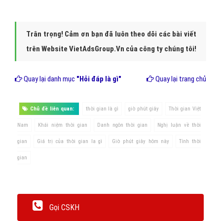
Trân trọng! Cảm ơn bạn đã luôn theo dõi các bài viết
trên Website VietAdsGroup.Vn của công ty chúng tôi!
Quay lại danh mục
"Hỏi đáp là gì"
Quay lại trang chủ
Chủ đề liên quan:
thời gian là gì
giờ phút giây
Thời gian Việt
Nam
Khái niệm thời gian
Danh ngôn thời gian
Nghị luận về thời
gian
Giá trị của thời gian la gì
Giờ phút giây hôm này
Tính thời
gian
Gọi CSKH